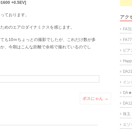
1600 +0.5EV]
なっております。
アクセ
ぶためのエアロダイナミクスを感じます。
FA31
ても10ｍちょっとの撮影でしたが、これだけ数が多
FA77
のか、今期はこんな距離で余裕で撮れているのでし
ピア
Happy
DA21
イン
DA★
ボスにゃん
→
DA12
珠玉
エゾ