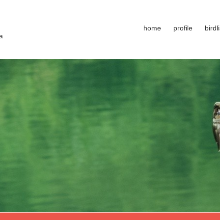
home
profile
birdli
a