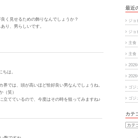
最近
好良く見せるための飾りなんでしょうか？
ジョ
もあり、男らしいです。
ジョ
主食
主食
202
んにちは。
202
カ界では、頭が高いほど恰好良い男なんでしょうね。
ゴジ
か（笑）
ゴジ
に立てているので、今度はその時を狙ってみますね♪
カテ
カ
テ
ごい数ですね。
ゴ