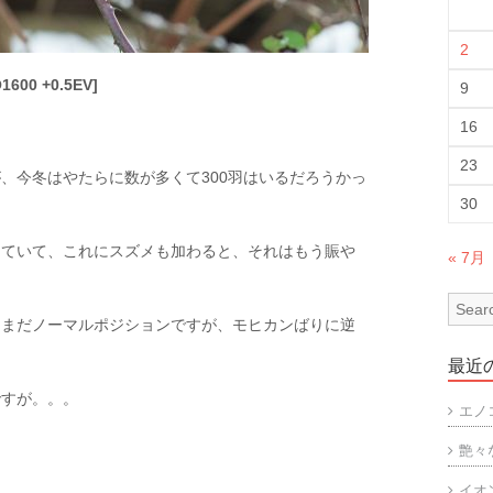
2
1600 +0.5EV]
9
16
23
、今冬はやたらに数が多くて300羽はいるだろうかっ
30
していて、これにスズメも加わると、それはもう賑や
« 7月
はまだノーマルポジションですが、モヒカンばりに逆
最近
ですが。。。
エノ
艶々
イオ