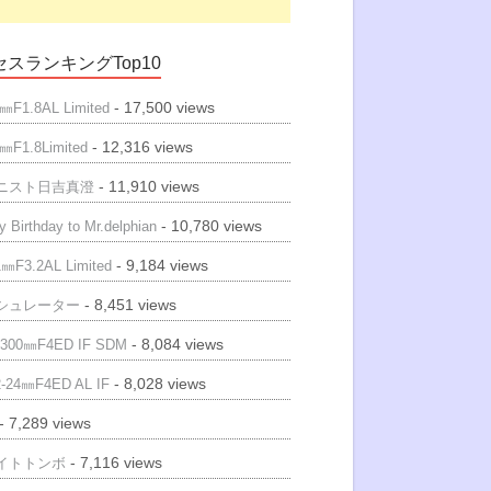
スランキングTop10
- 17,500 views
㎜F1.8AL Limited
- 12,316 views
㎜F1.8Limited
- 11,910 views
ニスト日吉真澄
- 10,780 views
 Birthday to Mr.delphian
- 9,184 views
㎜F3.2AL Limited
- 8,451 views
シュレーター
- 8,084 views
300㎜F4ED IF SDM
- 8,028 views
-24㎜F4ED AL IF
- 7,289 views
- 7,116 views
イトトンボ