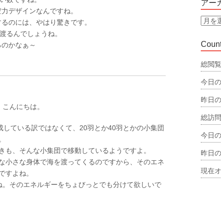
アー
リ
空力デザインなんですね。
ー
ア
するのには、やはり驚きです。
ー
で渡るんでしょうね。
カ
Count
るのかなぁ～
イ
ブ
総閲覧
今日の
昨日の
、こんにちは。
総訪問
形成している訳ではなくて、20羽とか40羽とかの小集団
今日の
。
きも、そんな小集団で移動しているようですよ。
昨日の
な小さな身体で海を渡ってくるのですから、そのエネ
現在オ
ですよね。
ね。そのエネルギーをちょびっとでも分けて欲しいで