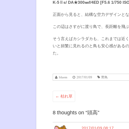
K-5Ⅱs/ DA★300㎜f/4ED [F5.6 1/750 ISO
正面から見ると、結構な空力デザインと
この辺はさすがに渡り鳥で、長距離を飛
そう言えばカシラダカも、これまでは近く
いと頻繁に見れるのと鳥も安心感がある
た。
bluem
2017/01/09
野鳥
←
枯れ草
8 thoughts on “
頭高
”
2017/01/09 08:17