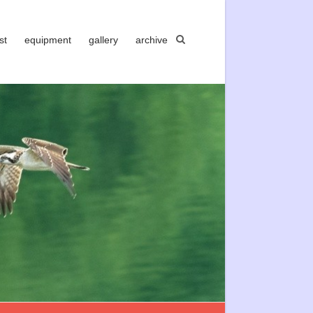
st
equipment
gallery
archive