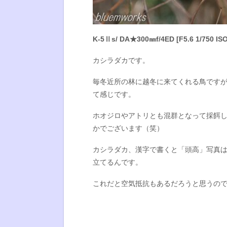
K-5Ⅱs/ DA★300㎜f/4ED [F5.6 1/750 ISO
カシラダカです。
毎冬近所の林に越冬に来てくれる鳥ですが
て感じです。
ホオジロやアトリとも混群となって採餌
かでございます（笑）
カシラダカ、漢字で書くと「頭高」写真
立てるんです。
これだと空気抵抗もあるだろうと思うの