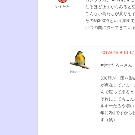
なるほど正面からみると
やすたろ～
こんな小鳥たちが渡りを
その約300羽という集団
いつの間に渡ってきてい
2017/01/09 13:17
■やすたろ～さん
bluem
300羽が一団を
が点在しています
んで渡って来ると
それにしてもこん
ルギーたるや凄い
年に2回ですから
す（笑）