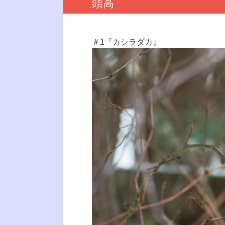
頭高
＃1『カシラダカ』