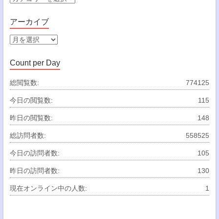
テ
ゴ
アーカイブ
リ
ー
ア
ー
カ
Count per Day
イ
ブ
総閲覧数:
774125
今日の閲覧数:
115
昨日の閲覧数:
148
総訪問者数:
558525
今日の訪問者数:
105
昨日の訪問者数:
130
現在オンライン中の人数:
1