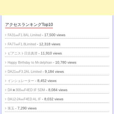
アクセスランキングTop10
- 17,500 views
FA31㎜F1.8AL Limited
- 12,318 views
FA77㎜F1.8Limited
- 11,910 views
ピアニスト日吉真澄
- 10,780 views
Happy Birthday to Mr.delphian
- 9,184 views
DA21㎜F3.2AL Limited
- 8,452 views
インシュレーター
- 8,084 views
DA★300㎜F4ED IF SDM
- 8,032 views
DA12-24㎜F4ED AL IF
- 7,290 views
珠玉