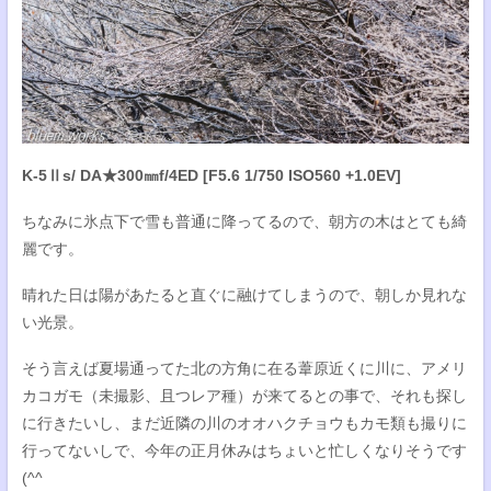
K-5Ⅱs/ DA★300㎜f/4ED [F5.6 1/750 ISO560 +1.0EV]
ちなみに氷点下で雪も普通に降ってるので、朝方の木はとても綺
麗です。
晴れた日は陽があたると直ぐに融けてしまうので、朝しか見れな
い光景。
そう言えば夏場通ってた北の方角に在る葦原近くに川に、アメリ
カコガモ（未撮影、且つレア種）が来てるとの事で、それも探し
に行きたいし、まだ近隣の川のオオハクチョウもカモ類も撮りに
行ってないしで、今年の正月休みはちょいと忙しくなりそうです
(^^