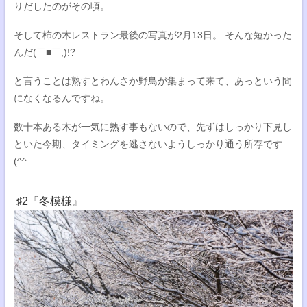
りだしたのがその頃。
そして柿の木レストラン最後の写真が2月13日。 そんな短かった
んだ(￣■￣;)!?
と言うことは熟すとわんさか野鳥が集まって来て、あっという間
になくなるんですね。
数十本ある木が一気に熟す事もないので、先ずはしっかり下見し
といた今期、タイミングを逃さないようしっかり通う所存です
(^^
♯2『冬模様』