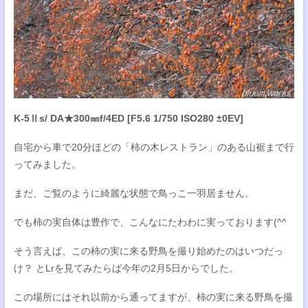
K-5Ⅱs/ DA★300㎜f/4ED [F5.6 1/750 ISO280 ±0EV]
自宅から車で20分ほどの「柿の木レストラン」のある山裾まで行
ってみました。
まだ、ご覧のように綺麗な状態で鳥っこ一羽居ません。
でも柿の実自体は豊作で、こんなにたわわに実っております(^^
そう言えば、この柿の実に来る野鳥を撮り始めたのはいつだっ
け？ とLrを見てみたらば今年の2月5日からでした。
この場所にはそれ以前から通ってますが、柿の実に来る野鳥を撮