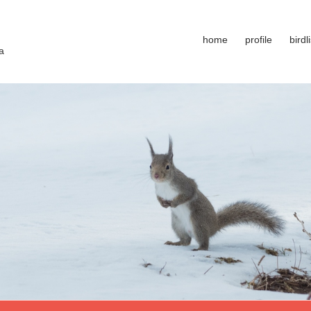
home
profile
birdli
a