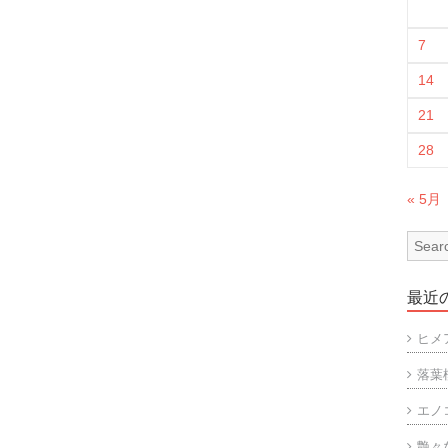
7
14
21
28
« 5月
最近
ヒメ
落葉
エノ
艶々