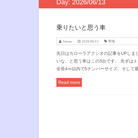
Day:
2026/06/13
乗りたいと思う車
bluem
2026/06/13
野鳥
先日はカローラアクシオの記事をUPしま
いな、と思う車はこの3台です。 先ずは
全長4ｍ以内で5ナンバーサイズ、そして
Read more