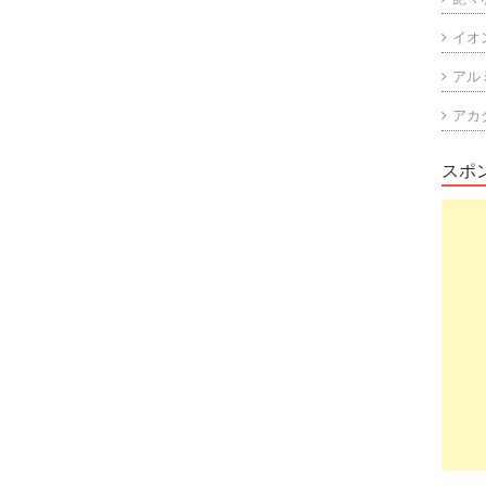
イオ
アル
アカ
スポ