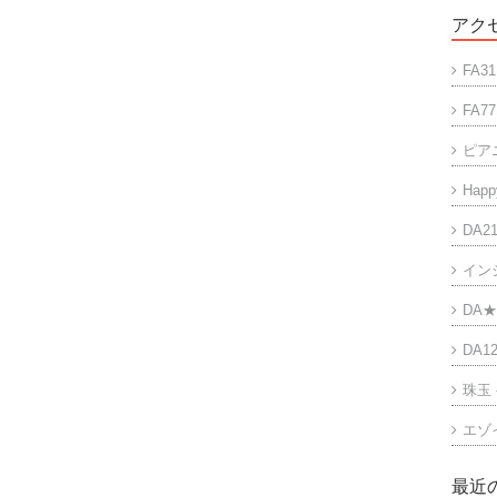
アクセ
FA31
FA77
ピア
Happy
DA21
イン
DA★
DA12
珠玉
エゾ
最近