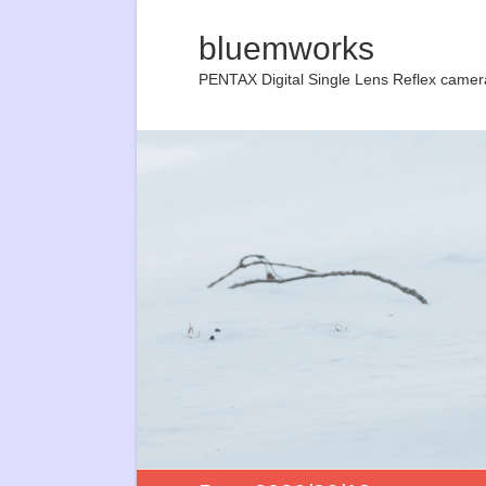
bluemworks
PENTAX Digital Single Lens Reflex camer