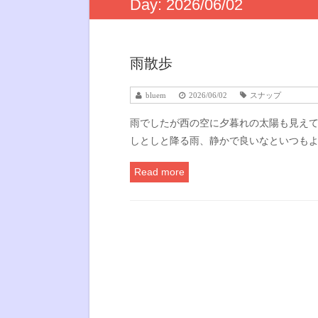
Day:
2026/06/02
雨散歩
bluem
2026/06/02
スナップ
雨でしたが西の空に夕暮れの太陽も見えて
しとしと降る雨、静かで良いなといつも
Read more