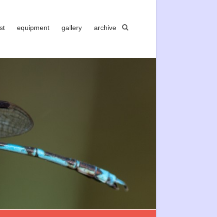
st
equipment
gallery
archive