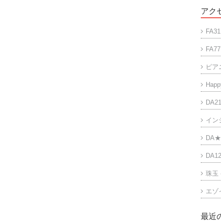
アクセ
FA31
FA77
ピア
Happy
DA21
イン
DA★
DA12
珠玉
エゾ
最近