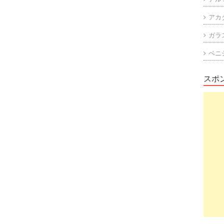
アカ
ガラ
ベニ
スポ