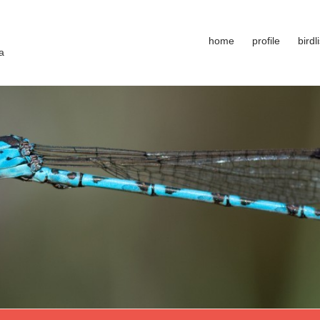
home
profile
birdli
a