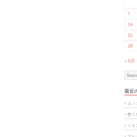
7
14
21
28
« 5月
最近
エノ
艶々
イオ
アル