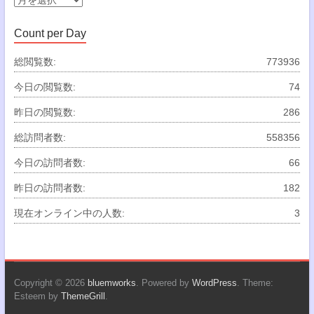
ー
カ
Count per Day
イ
ブ
総閲覧数:
773936
今日の閲覧数:
74
昨日の閲覧数:
286
総訪問者数:
558356
今日の訪問者数:
66
昨日の訪問者数:
182
現在オンライン中の人数:
3
Copyright © 2026
bluemworks
. Powered by
WordPress
. Theme:
Esteem by
ThemeGrill
.