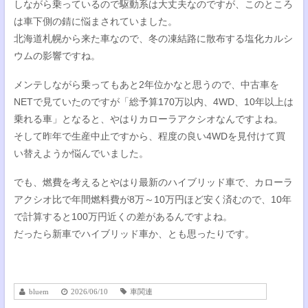
しながら乗っているので駆動系は大丈夫なのですが、このところ
は車下側の錆に悩まされていました。
北海道札幌から来た車なので、冬の凍結路に散布する塩化カルシ
ウムの影響ですね。
メンテしながら乗ってもあと2年位かなと思うので、中古車を
NETで見ていたのですが「総予算170万以内、4WD、10年以上は
乗れる車」となると、やはりカローラアクシオなんですよね。
そして昨年で生産中止ですから、程度の良い4WDを見付けて買
い替えようか悩んでいました。
でも、燃費を考えるとやはり最新のハイブリッド車で、カローラ
アクシオ比で年間燃料費が8万～10万円ほど安く済むので、10年
で計算すると100万円近くの差があるんですよね。
だったら新車でハイブリッド車か、とも思ったりです。
bluem
2026/06/10
車関連