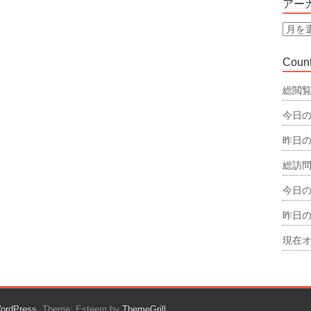
アー
リ
ー
ア
ー
カ
Count
イ
ブ
総閲覧
今日の
昨日の
総訪問
今日の
昨日の
現在オ
ordPress
. Theme: Esteem by
ThemeGrill
.