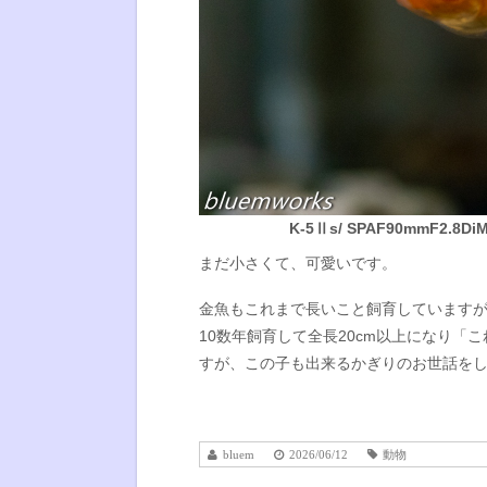
K-5Ⅱs/ SPAF90mmF2.8DiMA
まだ小さくて、可愛いです。
金魚もこれまで長いこと飼育しています
10数年飼育して全長20cm以上になり
すが、この子も出来るかぎりのお世話を
bluem
2026/06/12
動物