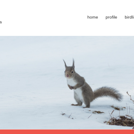
home
profile
birdli
a