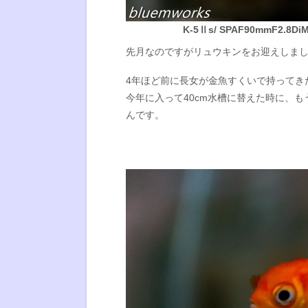
K-5Ⅱs/ SPAF90mmF2.8DiMA
先月なのですがリュウキンをお迎えしま
4年ほど前に長女が金魚すくいで持ってき
今年に入って40cm水槽に替えた時に、
んです。