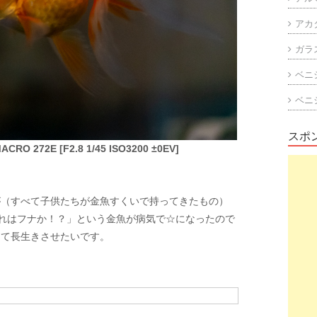
アカ
ガラ
ベニ
ベニ
スポ
CRO 272E [F2.8 1/45 ISO3200 ±0EV]
が（すべて子供たちが金魚すくいで持ってきたもの）
「これはフナか！？」という金魚が病気で☆になったので
して長生きさせたいです。