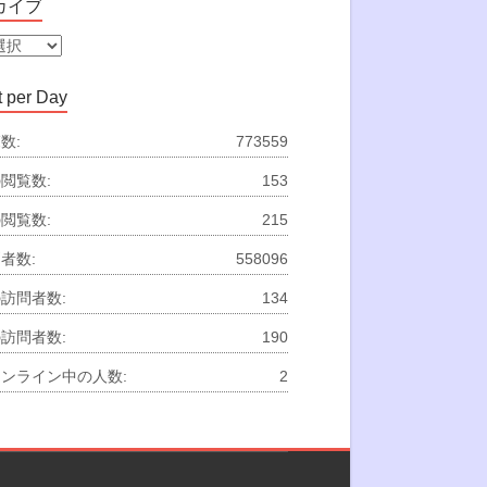
カイブ
 per Day
数:
773559
閲覧数:
153
閲覧数:
215
者数:
558096
訪問者数:
134
訪問者数:
190
ンライン中の人数:
2