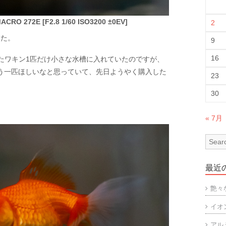
CRO 272E [F2.8 1/60 ISO3200 ±0EV]
2
した。
9
16
たワキン1匹だけ小さな水槽に入れていたのですが、
もう一匹ほしいなと思っていて、先日ようやく購入した
23
30
« 7月
最近
艶々
イオ
アル