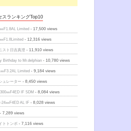
スランキングTop10
- 17,500 views
㎜F1.8AL Limited
- 12,316 views
㎜F1.8Limited
- 11,910 views
ニスト日吉真澄
- 10,780 views
 Birthday to Mr.delphian
- 9,184 views
㎜F3.2AL Limited
- 8,450 views
シュレーター
- 8,084 views
300㎜F4ED IF SDM
- 8,028 views
-24㎜F4ED AL IF
- 7,289 views
- 7,116 views
イトトンボ