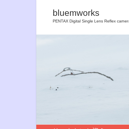
bluemworks
PENTAX Digital Single Lens Reflex camer