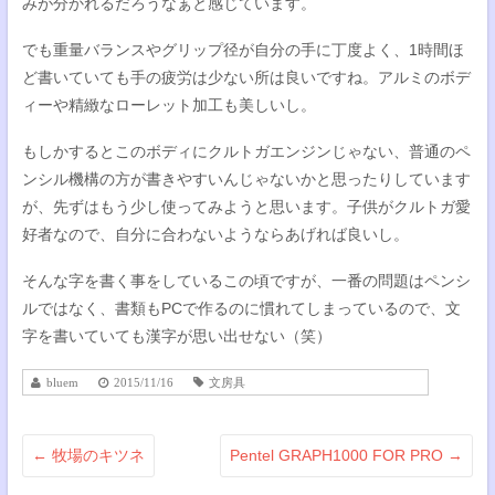
みが分かれるだろうなぁと感じています。
でも重量バランスやグリップ径が自分の手に丁度よく、1時間ほ
ど書いていても手の疲労は少ない所は良いですね。アルミのボデ
ィーや精緻なローレット加工も美しいし。
もしかするとこのボディにクルトガエンジンじゃない、普通のペ
ンシル機構の方が書きやすいんじゃないかと思ったりしています
が、先ずはもう少し使ってみようと思います。子供がクルトガ愛
好者なので、自分に合わないようならあげれば良いし。
そんな字を書く事をしているこの頃ですが、一番の問題はペンシ
ルではなく、書類もPCで作るのに慣れてしまっているので、文
字を書いていても漢字が思い出せない（笑）
bluem
2015/11/16
文房具
←
牧場のキツネ
Pentel GRAPH1000 FOR PRO
→