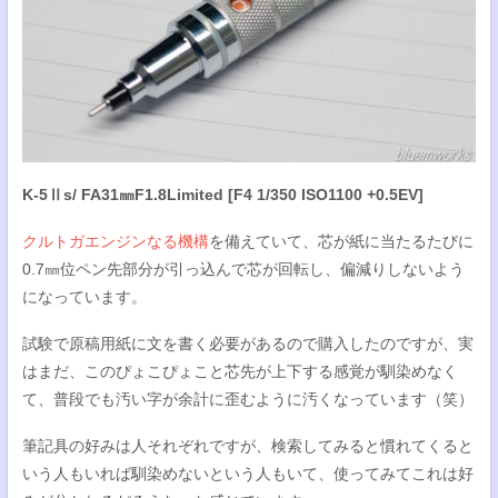
K-5Ⅱs/ FA31㎜F1.8Limited [F4 1/350 ISO1100 +0.5EV]
クルトガエンジンなる機構
を備えていて、芯が紙に当たるたびに
0.7㎜位ペン先部分が引っ込んで芯が回転し、偏減りしないよう
になっています。
試験で原稿用紙に文を書く必要があるので購入したのですが、実
はまだ、このぴょこぴょこと芯先が上下する感覚が馴染めなく
て、普段でも汚い字が余計に歪むように汚くなっています（笑）
筆記具の好みは人それぞれですが、検索してみると慣れてくると
いう人もいれば馴染めないという人もいて、使ってみてこれは好