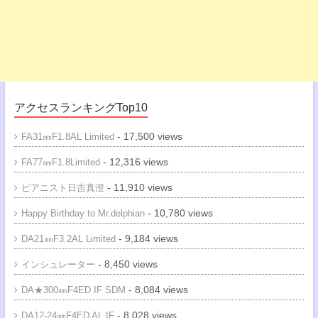
アクセスランキングTop10
- 17,500 views
FA31㎜F1.8AL Limited
- 12,316 views
FA77㎜F1.8Limited
- 11,910 views
ピアニスト日吉真澄
- 10,780 views
Happy Birthday to Mr.delphian
- 9,184 views
DA21㎜F3.2AL Limited
- 8,450 views
インシュレーター
- 8,084 views
DA★300㎜F4ED IF SDM
- 8,028 views
DA12-24㎜F4ED AL IF