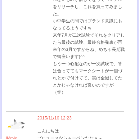
をリサーチし、これを買ってみまし
た。
小中学生の間ではブランド意識にも
なってるようですｗ
来年7月が二次試験でそれをクリアし
たら最後の試験、最終合格発表が再
来年の3月ですからね、めちゃ長期戦
で御座います(^^
もう一つ心配なのが一次試験で、答
は合っててもマークシートが一個づ
れとかで付けてて、実は全滅してた
とかじゃなければ良いのですが
（笑）
2015/11/16 12:23
こんにちは
プロユースなシャーペンだなぁ～
iMovie