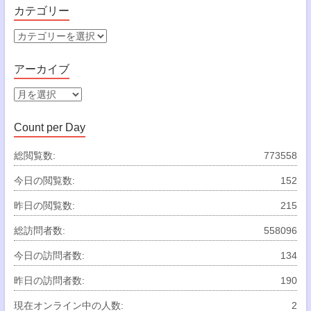
カテゴリー
カ
テ
ゴ
アーカイブ
リ
ー
ア
ー
カ
Count per Day
イ
ブ
総閲覧数:
773558
今日の閲覧数:
152
昨日の閲覧数:
215
総訪問者数:
558096
今日の訪問者数:
134
昨日の訪問者数:
190
現在オンライン中の人数:
2