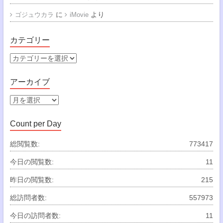
に
より
ゴジュウカラ
iMovie
カテゴリー
カ
テ
ゴ
アーカイブ
リ
ー
ア
ー
カ
Count per Day
イ
ブ
総閲覧数:
773417
今日の閲覧数:
11
昨日の閲覧数:
215
総訪問者数:
557973
今日の訪問者数:
11