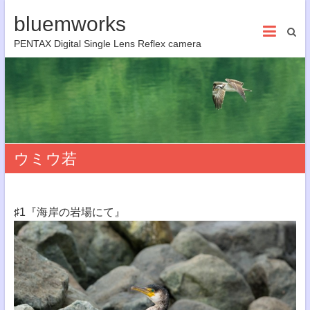
bluemworks
PENTAX Digital Single Lens Reflex camera
ウミウ若
♯1『海岸の岩場にて』