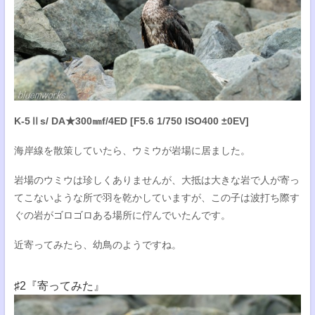
K-5Ⅱs/ DA★300㎜f/4ED [F5.6 1/750 ISO400 ±0EV]
海岸線を散策していたら、ウミウが岩場に居ました。
岩場のウミウは珍しくありませんが、大抵は大きな岩で人が寄っ
てこないような所で羽を乾かしていますが、この子は波打ち際す
ぐの岩がゴロゴロある場所に佇んでいたんです。
近寄ってみたら、幼鳥のようですね。
♯2『寄ってみた』