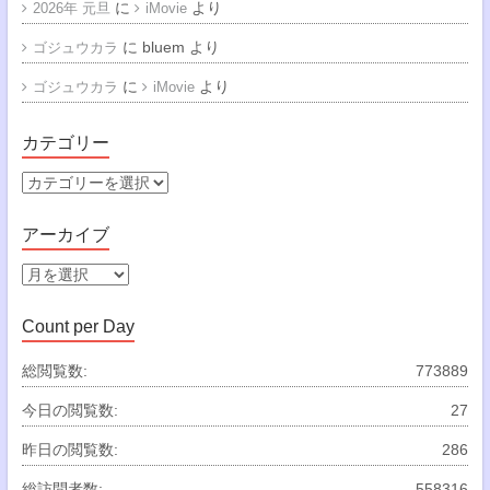
に
より
2026年 元旦
iMovie
に
bluem
より
ゴジュウカラ
に
より
ゴジュウカラ
iMovie
カテゴリー
カ
テ
ゴ
アーカイブ
リ
ー
ア
ー
カ
Count per Day
イ
ブ
総閲覧数:
773889
今日の閲覧数:
27
昨日の閲覧数:
286
総訪問者数:
558316