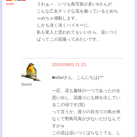
うわぁ～、いつも鳥写真が多いbさんが
teltel
こんな乙女チックな花を撮っているとめち
ゃめちゃ感動します。
しかも淡く淡くハイキーに。
私も変人と思われてもいいから、這いつく
ばってこの花撮ってみたいです。
2015/09/03 11:23
■teltelさん、こんにちは(^^
bluem
一応、花も趣味の一つであったのを
思い出し、花撮りにも精を出してい
るこの頃です(笑)
って言うか、渡りの目当ての鳥が来
なくて野鳥写真が少ないだけなんで
すがｗ
この花は這いつくばらなくても、し