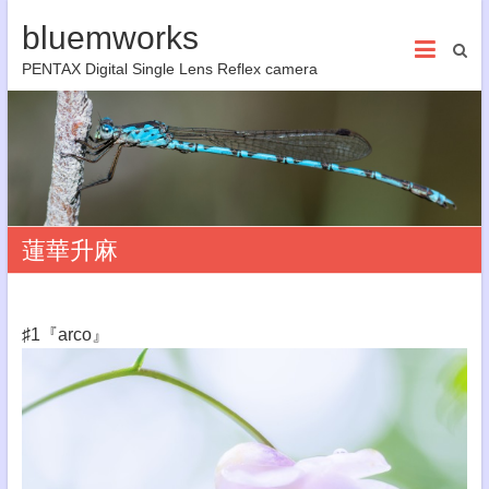
bluemworks
PENTAX Digital Single Lens Reflex camera
蓮華升麻
♯1『arco』