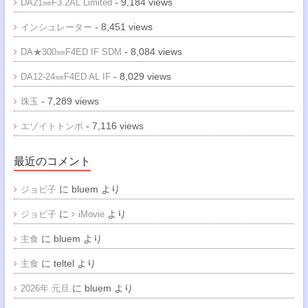
- 9,184 views
DA21㎜F3.2AL Limited
- 8,451 views
インシュレーター
- 8,084 views
DA★300㎜F4ED IF SDM
- 8,029 views
DA12-24㎜F4ED AL IF
- 7,289 views
珠玉
- 7,116 views
エゾイトトンボ
最近のコメント
に
bluem
より
ジョビ子
に
より
ジョビ子
iMovie
に
bluem
より
主食
に
teltel
より
主食
に
bluem
より
2026年 元旦