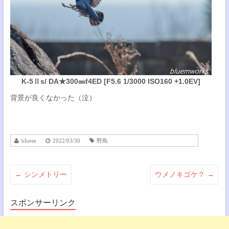
K-5Ⅱs/ DA★300㎜f4ED [F5.6 1/3000 ISO160 +1.0EV]
背景が良くなかった（泣）
bluem
2022/03/30
野鳥
←
シンメトリー
ウメノキゴケ？
→
スポンサーリンク