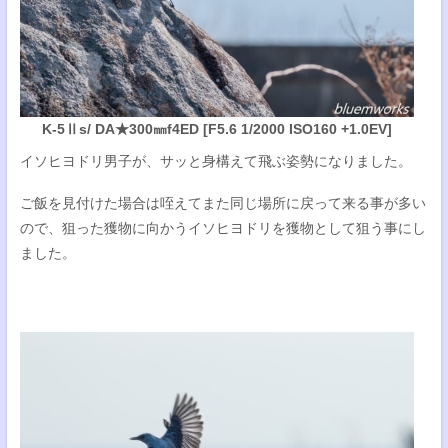
K-5Ⅱs/ DA★300㎜f4ED [F5.6 1/2000 ISO160 +1.0EV]
イソヒヨドリ男子が、サッと身構えて飛ぶ姿勢になりました。
ご飯を見付けた場合は咥えてまた同じ場所に戻って来る事が多い
ので、狙った獲物に向かうイソヒヨドリを獲物として狙う事にし
ました。