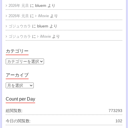
に
bluem
より
2026年 元旦
に
より
2026年 元旦
iMovie
に
bluem
より
ゴジュウカラ
に
より
ゴジュウカラ
iMovie
カテゴリー
カ
テ
ゴ
アーカイブ
リ
ー
ア
ー
カ
Count per Day
イ
ブ
総閲覧数:
773293
今日の閲覧数:
102