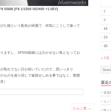
 55BB [F8 1/1500 ISO400 +1.0EV]
2
9
帯びた瞳という配色が綺麗で、何気にこうして撮って
16
23
30
りますし、SP500鍛錬には欠かせない鳥となってお
« 7月
ムが取れてない日が続いていたので、思いっきり
ズそのものを振り回して破損せしめる事ではなく、動態
の意）
最近
落葉
エノ
たらこ色
→
艶々