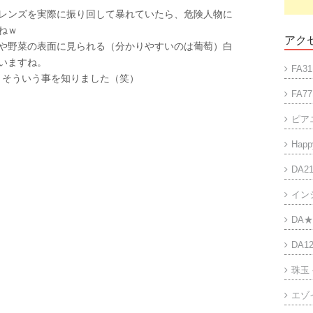
レンズを実際に振り回して暴れていたら、危険人物に
ねｗ
アクセ
や野菜の表面に見られる（分かりやすいのは葡萄）白
いますね。
FA31
、そういう事を知りました（笑）
FA77
ピア
Happy
DA21
イン
DA★
DA12
珠玉
エゾ