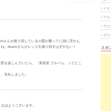
イオ
アル
アカ
ガラ
luemさんが振り回しているの図が勝ってに頭に浮かん
ね。bluemさんがレンズを振り回すはずがない！
スポ
窓を楽しんでいたら、「美容室 ブルーム」ってとこ
し、失礼しました。
、おはようございます。