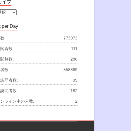
カイブ
 per Day
数:
773973
閲覧数:
111
閲覧数:
286
者数:
558389
訪問者数:
99
訪問者数:
182
ンライン中の人数:
2