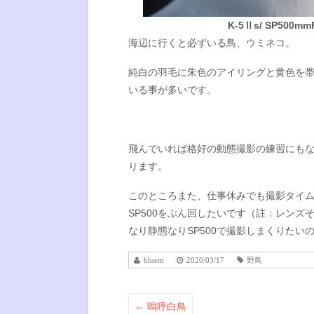
K-5Ⅱs/ SP500mmF8
海辺に行くと必ずいる鳥、ウミネコ。
純白の羽毛に朱色のアイリングと黄色を
いる事が多いです。
飛んでいれば格好の動態撮影の練習にもな
ります。
このところまた、仕事休みでも撮影タイ
SP500をぶん回したいです（註：レン
なり静態なりSP500で撮影しまくりたい
bluem
2020/03/17
野鳥
←
嗚呼白鳥