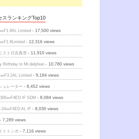
スランキングTop10
- 17,500 views
㎜F1.8AL Limited
- 12,316 views
㎜F1.8Limited
- 11,910 views
ニスト日吉真澄
- 10,780 views
 Birthday to Mr.delphian
- 9,184 views
㎜F3.2AL Limited
- 8,452 views
シュレーター
- 8,084 views
300㎜F4ED IF SDM
- 8,030 views
-24㎜F4ED AL IF
- 7,289 views
- 7,116 views
イトトンボ