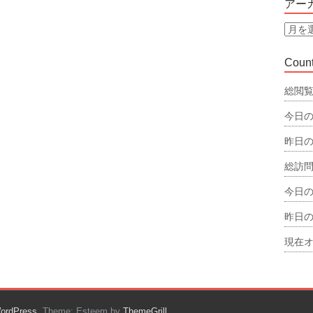
アー
リ
ー
ア
ー
カ
Count
イ
ブ
総閲覧
今日の
昨日の
総訪問
今日の
昨日の
現在オ
ordPress
. Theme: Esteem by
ThemeGrill
.