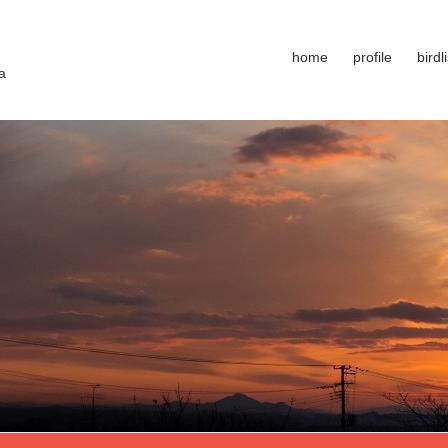
home
profile
birdli
a