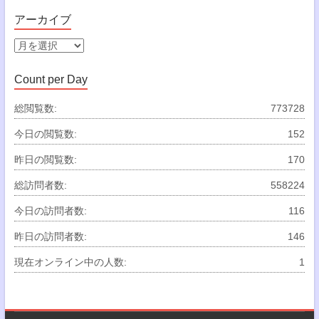
テ
ゴ
アーカイブ
リ
ー
ア
ー
カ
Count per Day
イ
ブ
総閲覧数:
773728
今日の閲覧数:
152
昨日の閲覧数:
170
総訪問者数:
558224
今日の訪問者数:
116
昨日の訪問者数:
146
現在オンライン中の人数:
1