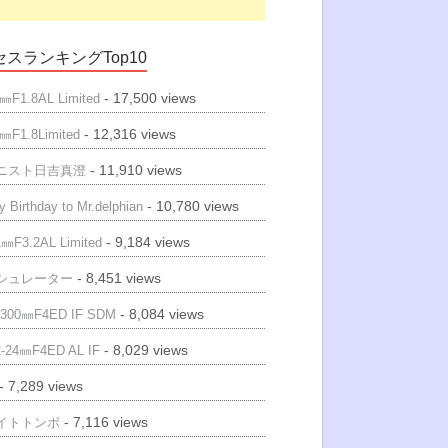
スランキングTop10
- 17,500 views
㎜F1.8AL Limited
- 12,316 views
㎜F1.8Limited
- 11,910 views
ニスト日吉真澄
- 10,780 views
 Birthday to Mr.delphian
- 9,184 views
㎜F3.2AL Limited
- 8,451 views
シュレーター
- 8,084 views
300㎜F4ED IF SDM
- 8,029 views
-24㎜F4ED AL IF
- 7,289 views
- 7,116 views
イトトンボ