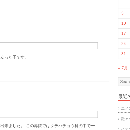
3
10
17
24
31
巣立った子です。
« 7月
最近
エノ
艶々
出来ました。 この界隈ではタテハチョウ科の中で一
イオ