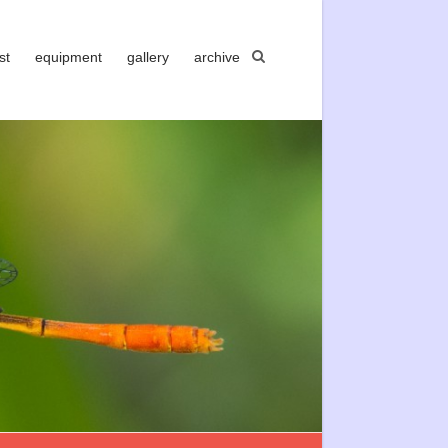
st
equipment
gallery
archive