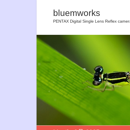
bluemworks
PENTAX Digital Single Lens Reflex camer