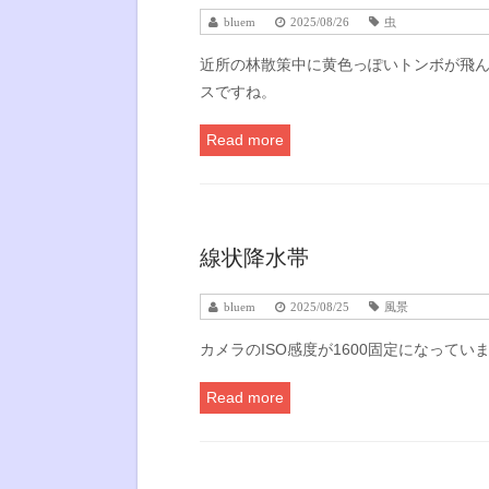
bluem
2025/08/26
虫
近所の林散策中に黄色っぽいトンボが飛ん
スですね。
Read more
線状降水帯
bluem
2025/08/25
風景
カメラのISO感度が1600固定になって
Read more