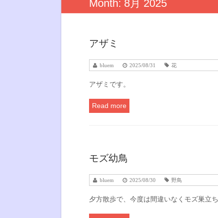
Month:
8月 2025
アザミ
bluem
2025/08/31
花
アザミです。
Read more
モズ幼鳥
bluem
2025/08/30
野鳥
夕方散歩で、今度は間違いなくモズ巣立ち