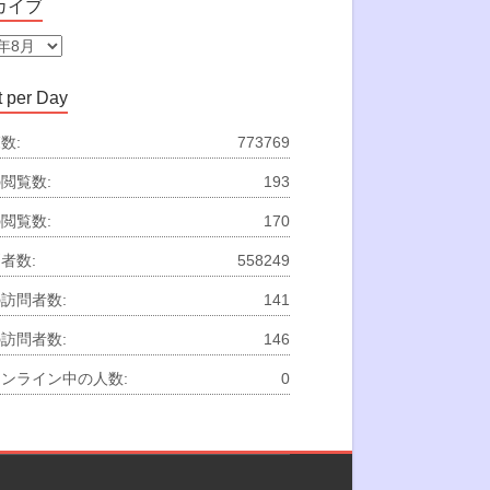
カイブ
 per Day
数:
773769
閲覧数:
193
閲覧数:
170
者数:
558249
訪問者数:
141
訪問者数:
146
ンライン中の人数:
0