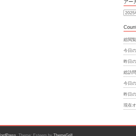
アー
リ
ー
ア
ー
カ
Count
イ
ブ
総閲覧
今日の
昨日の
総訪問
今日の
昨日の
現在オ
ordPress
. Theme: Esteem by
ThemeGrill
.