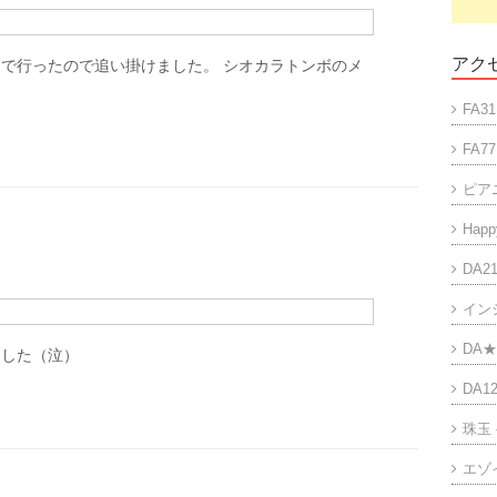
アクセ
で行ったので追い掛けました。 シオカラトンボのメ
FA31
FA77
ピア
Happy
DA21
イン
DA★
いました（泣）
DA12
珠玉
エゾ