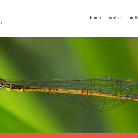
home
profile
birdli
a