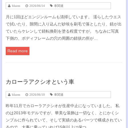
bluem
2026/06/14
車関連
月に1回ほどエンジンルームも清掃しています。 濡らしたウエス
で拭いたり、隙間に入り込んだ砂埃を刷毛で落としたり、錆が出
ていたらケレンして錆転換剤を塗る程度ですが。 ちなみに写真
下側の、ボディフレームの穴の周囲の錆状の所が…
Read more
カローラアクシオという車
bluem
2026/06/10
車関連
昨年11月でカローラアクシオが生産中止になっていました。 私
のは2013年モデルですが、華美な装飾は一切なく、とにかくシ
ンプルに作られていて、そして実績のあるパーツで構成されてい
るので、大事に乗っていれば15年以上は保つ…