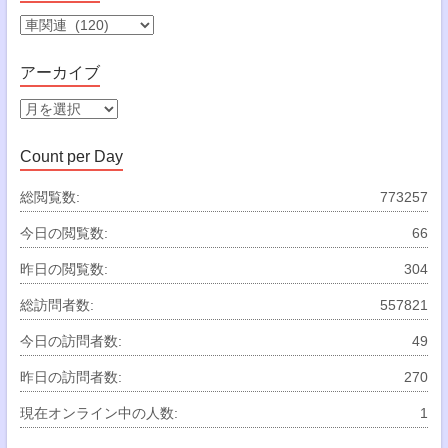
カ
テ
ゴ
アーカイブ
リ
ー
ア
ー
カ
Count per Day
イ
ブ
総閲覧数:
773257
今日の閲覧数:
66
昨日の閲覧数:
304
総訪問者数:
557821
今日の訪問者数:
49
昨日の訪問者数:
270
現在オンライン中の人数:
1