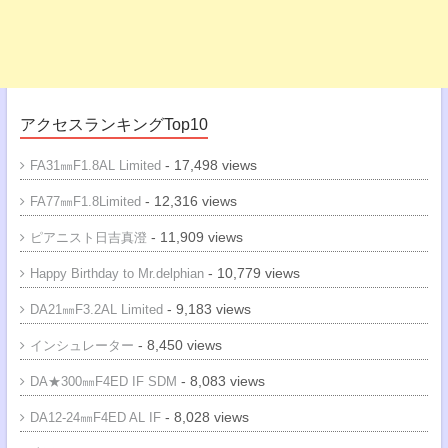
アクセスランキングTop10
- 17,498 views
FA31㎜F1.8AL Limited
- 12,316 views
FA77㎜F1.8Limited
- 11,909 views
ピアニスト日吉真澄
- 10,779 views
Happy Birthday to Mr.delphian
- 9,183 views
DA21㎜F3.2AL Limited
- 8,450 views
インシュレーター
- 8,083 views
DA★300㎜F4ED IF SDM
- 8,028 views
DA12-24㎜F4ED AL IF