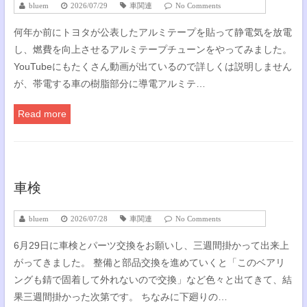
bluem
2026/07/29
車関連
No Comments
何年か前にトヨタが公表したアルミテープを貼って静電気を放電
し、燃費を向上させるアルミテープチューンをやってみました。
YouTubeにもたくさん動画が出ているので詳しくは説明しません
が、帯電する車の樹脂部分に導電アルミテ…
Read more
車検
bluem
2026/07/28
車関連
No Comments
6月29日に車検とパーツ交換をお願いし、三週間掛かって出来上
がってきました。 整備と部品交換を進めていくと「このベアリ
ングも錆で固着して外れないので交換」など色々と出てきて、結
果三週間掛かった次第です。 ちなみに下廻りの…