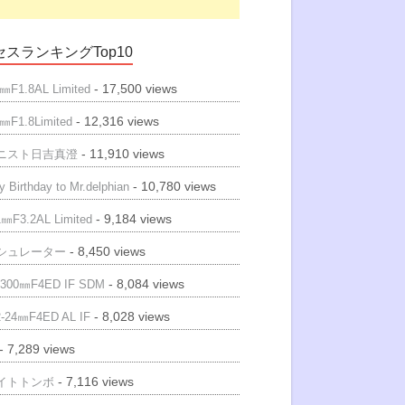
スランキングTop10
- 17,500 views
㎜F1.8AL Limited
- 12,316 views
㎜F1.8Limited
- 11,910 views
ニスト日吉真澄
- 10,780 views
 Birthday to Mr.delphian
- 9,184 views
㎜F3.2AL Limited
- 8,450 views
シュレーター
- 8,084 views
300㎜F4ED IF SDM
- 8,028 views
-24㎜F4ED AL IF
- 7,289 views
- 7,116 views
イトトンボ