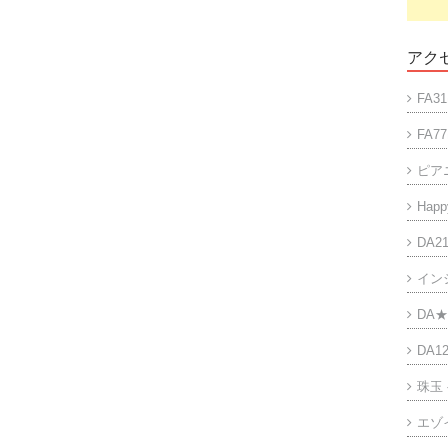
アクセ
FA31
FA77
ピア
Happy
DA21
イン
DA★
DA12
珠玉
エゾ