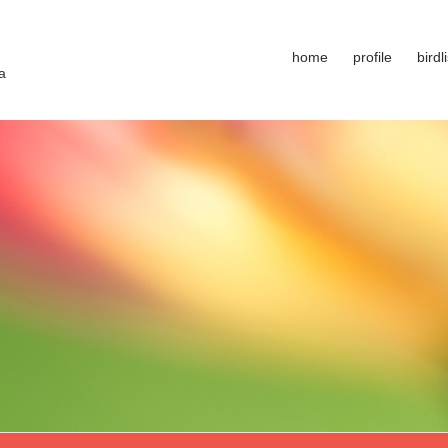
home
profile
birdli
a