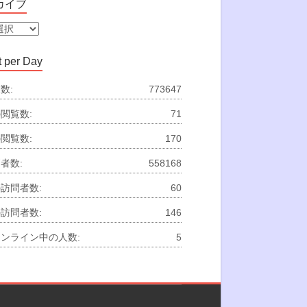
カイブ
 per Day
数:
773647
閲覧数:
71
閲覧数:
170
者数:
558168
訪問者数:
60
訪問者数:
146
ンライン中の人数:
5