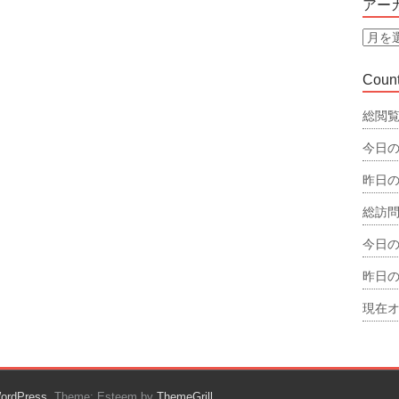
アー
リ
ー
ア
ー
カ
Count
イ
ブ
総閲覧
今日の
昨日の
総訪問
今日の
昨日の
現在オ
ordPress
. Theme: Esteem by
ThemeGrill
.