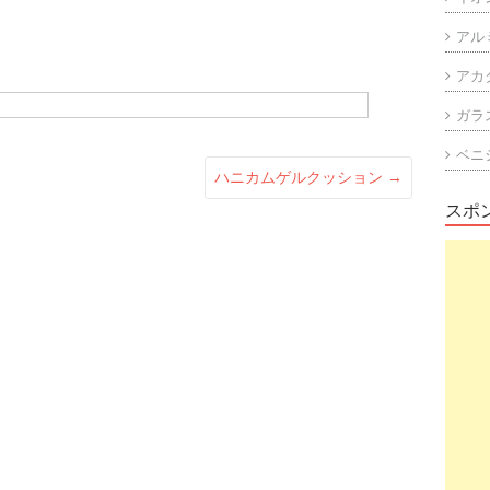
アル
アカ
ガラ
ベニ
ハニカムゲルクッション
→
スポ