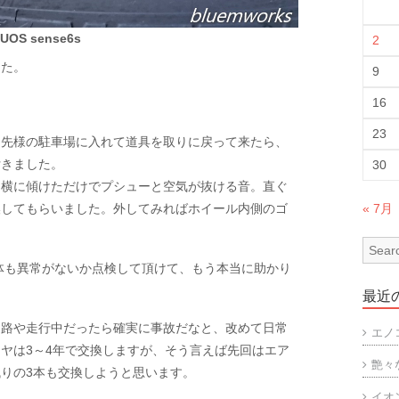
UOS sense6s
2
した。
9
16
23
、先様の駐車場に入れて道具を取りに戻って来たら、
付きました。
30
し横に傾けただけでプシューと空気が抜ける音。直ぐ
換してもらいました。外してみればホイール内側のゴ
« 7月
自体も異常がないか点検して頂けて、もう本当に助かり
最近
道路や走行中だったら確実に事故だなと、改めて日常
エノ
ヤは3～4年で交換しますが、そう言えば先回はエア
艶々
りの3本も交換しようと思います。
イオ