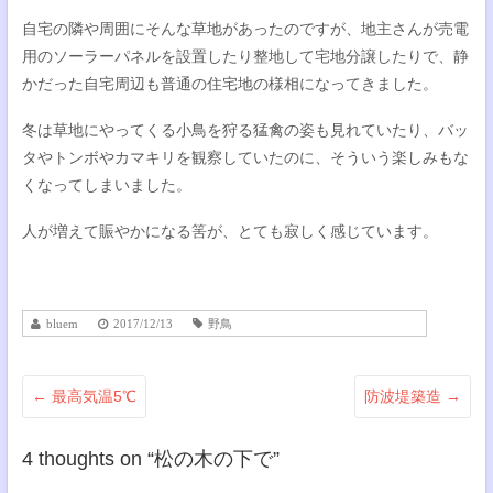
自宅の隣や周囲にそんな草地があったのですが、地主さんが売電
用のソーラーパネルを設置したり整地して宅地分譲したりで、静
かだった自宅周辺も普通の住宅地の様相になってきました。
冬は草地にやってくる小鳥を狩る猛禽の姿も見れていたり、バッ
タやトンボやカマキリを観察していたのに、そういう楽しみもな
くなってしまいました。
人が増えて賑やかになる筈が、とても寂しく感じています。
bluem
2017/12/13
野鳥
←
最高気温5℃
防波堤築造
→
4 thoughts on “
松の木の下で
”