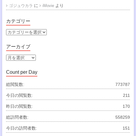
に
より
ゴジュウカラ
iMovie
カテゴリー
カ
テ
ゴ
アーカイブ
リ
ー
ア
ー
カ
Count per Day
イ
ブ
総閲覧数:
773787
今日の閲覧数:
211
昨日の閲覧数:
170
総訪問者数:
558259
今日の訪問者数:
151