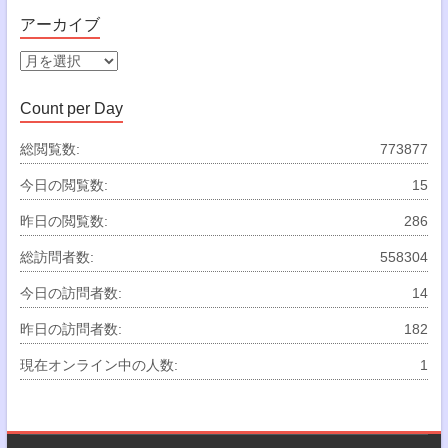
ゴ
アーカイブ
リ
ー
ア
ー
カ
Count per Day
イ
ブ
総閲覧数:
773877
今日の閲覧数:
15
昨日の閲覧数:
286
総訪問者数:
558304
今日の訪問者数:
14
昨日の訪問者数:
182
現在オンライン中の人数:
1