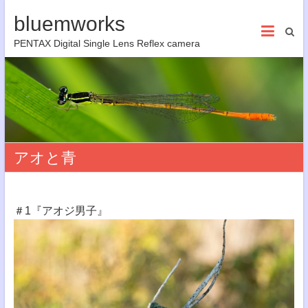
bluemworks
PENTAX Digital Single Lens Reflex camera
アオと青
＃1『アオジ男子』