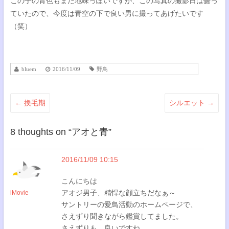
この子の青色もまた地味っぽいですが、この写真の撮影日は曇っ
ていたので、今度は青空の下で良い男に撮ってあげたいです
（笑）
bluem
2016/11/09
野鳥
←
換毛期
シルエット
→
8 thoughts on “
アオと青
”
2016/11/09 10:15
こんにちは
アオジ男子、精悍な顔立ちだなぁ～
iMovie
サントリーの愛鳥活動のホームページで、
さえずり聞きながら鑑賞してました。
さえずりも、良いですね。