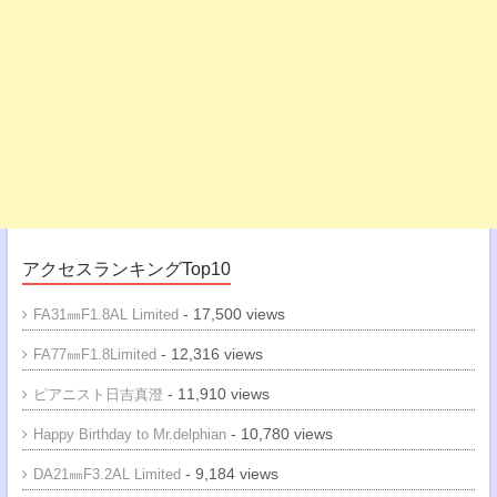
アクセスランキングTop10
- 17,500 views
FA31㎜F1.8AL Limited
- 12,316 views
FA77㎜F1.8Limited
- 11,910 views
ピアニスト日吉真澄
- 10,780 views
Happy Birthday to Mr.delphian
- 9,184 views
DA21㎜F3.2AL Limited