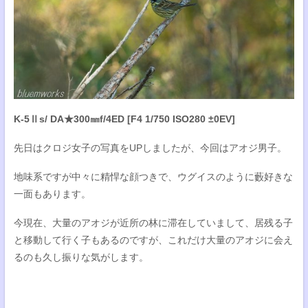
K-5Ⅱs/ DA★300㎜f/4ED [F4 1/750 ISO280 ±0EV]
先日はクロジ女子の写真をUPしましたが、今回はアオジ男子。
地味系ですが中々に精悍な顔つきで、ウグイスのように藪好きな
一面もあります。
今現在、大量のアオジが近所の林に滞在していまして、居残る子
と移動して行く子もあるのですが、これだけ大量のアオジに会え
るのも久し振りな気がします。