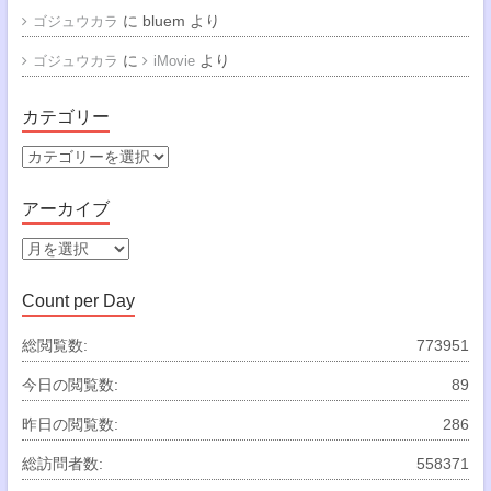
に
bluem
より
ゴジュウカラ
に
より
ゴジュウカラ
iMovie
カテゴリー
カ
テ
ゴ
アーカイブ
リ
ー
ア
ー
カ
Count per Day
イ
ブ
総閲覧数:
773951
今日の閲覧数:
89
昨日の閲覧数:
286
総訪問者数:
558371