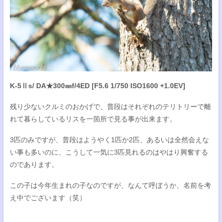
K-5Ⅱs/ DA★300㎜f/4ED [F5.6 1/750 ISO1600 +1.0EV]
残り少ないクルミのおかげで、普段はそれぞれのテリトリーで離
れて暮らしているリスを一箇所で見る事が出来ます。
3匹のみですが、普段はようやく1匹か2匹、あるいは全然会えな
い事も多いのに、こうして一気に3匹見れるのはやはり興奮する
のであります。
この子は今年生まれの子なのですが、なんて呼ぼうか、名前を考
え中でございます（笑）