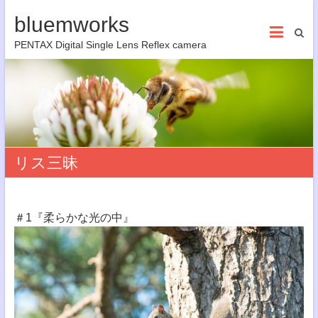
bluemworks
PENTAX Digital Single Lens Reflex camera
リス三昧
＃1『柔らかな光の中』