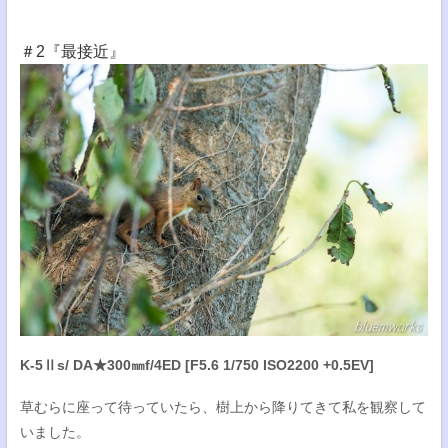
＃2『最接近』
K-5Ⅱs/ DA★300㎜f/4ED [F5.6 1/750 ISO2200 +0.5EV]
草むらに座って待っていたら、樹上から降りてきて私を観察して
いました。