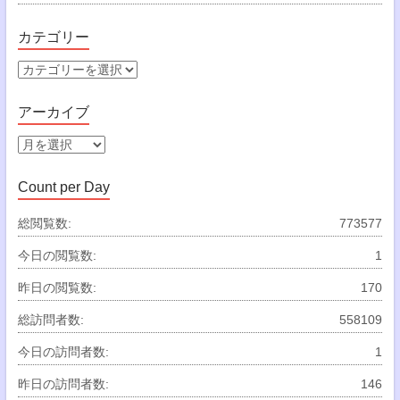
カテゴリー
カ
テ
ゴ
アーカイブ
リ
ー
ア
ー
カ
Count per Day
イ
ブ
総閲覧数:
773577
今日の閲覧数:
1
昨日の閲覧数:
170
総訪問者数:
558109
今日の訪問者数:
1
昨日の訪問者数:
146