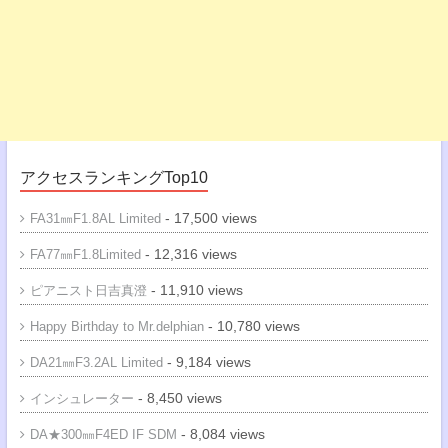
アクセスランキングTop10
- 17,500 views
FA31㎜F1.8AL Limited
- 12,316 views
FA77㎜F1.8Limited
- 11,910 views
ピアニスト日吉真澄
- 10,780 views
Happy Birthday to Mr.delphian
- 9,184 views
DA21㎜F3.2AL Limited
- 8,450 views
インシュレーター
- 8,084 views
DA★300㎜F4ED IF SDM