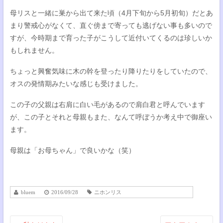
母リスと一緒に巣から出て来た頃（4月下旬から5月初旬）だとあ
まり警戒心がなくて、直ぐ傍まで寄っても逃げない事も多いので
すが、今時期まで育った子がこうして近付いてくるのは珍しいか
もしれません。
ちょっと興奮気味に木の幹を登ったり降りたりをしていたので、
オスの発情期みたいな感じも受けました。
この子の父親は右肩に白い毛があるので肩白君と呼んでいます
が、この子とそれと母親もまた、なんて呼ぼうか考え中で御座い
ます。
母親は「お母ちゃん」で良いかな（笑）
bluem
2016/09/28
ニホンリス