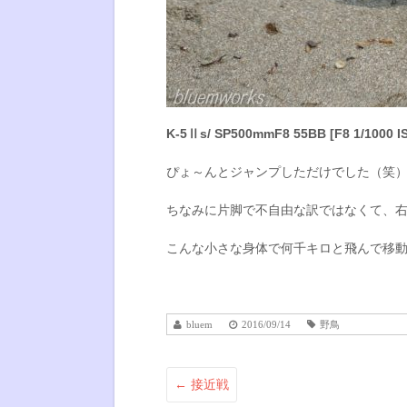
K-5Ⅱs/ SP500mmF8 55BB [F8 1/1000 I
ぴょ～んとジャンプしただけでした（笑
ちなみに片脚で不自由な訳ではなくて、
こんな小さな身体で何千キロと飛んで移
bluem
2016/09/14
野鳥
←
接近戦