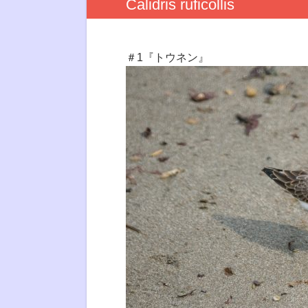
Calidris ruficollis
＃1『トウネン』