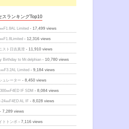
スランキングTop10
- 17,499 views
㎜F1.8AL Limited
- 12,316 views
㎜F1.8Limited
- 11,910 views
ニスト日吉真澄
- 10,780 views
 Birthday to Mr.delphian
- 9,184 views
㎜F3.2AL Limited
- 8,450 views
シュレーター
- 8,084 views
300㎜F4ED IF SDM
- 8,028 views
-24㎜F4ED AL IF
- 7,289 views
- 7,116 views
イトトンボ