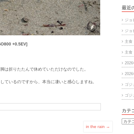
最近
ジョ
ジョ
主食
SO800 +0.5EV]
主食
）
202
右脚は折りたたんで休めていただけなのでした。
202
動しているのですから、本当に凄いと感心しますね。
ゴジ
ゴジ
カテ
カ
in the rain
→
テ
ゴ