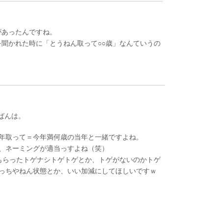
があったんですね。
聞かれた時に「とうねん取って○○歳」なんていうの
んばんは。
年取って＝今年満何歳の当年と一緒ですよね。
、ネーミングが適当っすよね（笑）
てもらったトゲナシトゲトゲとか、トゲがないのかトゲ
っちやねん状態とか、いい加減にしてほしいですｗ