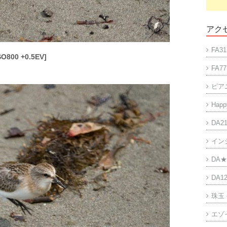
アクセ
FA31
SO800 +0.5EV]
FA77
ピア
Happy
DA21
イン
DA★
DA12
珠玉
エゾ