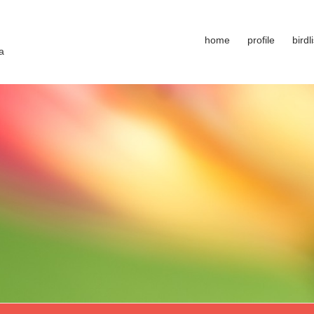
home
profile
birdli
a