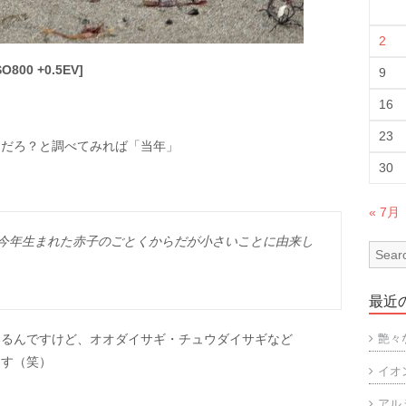
2
SO800 +0.5EV]
9
16
23
んだろ？と調べてみれば「当年」
30
« 7月
今年生まれた赤子のごとくからだが小さいことに由来し
最近
いるんですけど、オオダイサギ・チュウダイサギなど
艶々
ます（笑）
イオ
アル