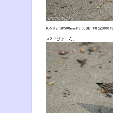
K-5Ⅱs/ SP500mmF8 55BB [F8 1/1000 I
＃3『ぴょ～ん』