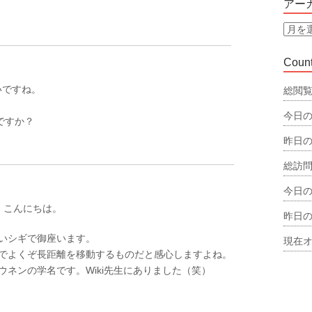
アー
リ
ー
ア
ー
カ
Count
イ
ブ
いですね。
総閲覧
今日の
て、何ですか？
昨日の
総訪問
今日の
、こんにちは。
昨日の
いシギで御座います。
現在オ
でよくぞ長距離を移動するものだと感心しますよね。
ウネンの学名です。Wiki先生にありました（笑）