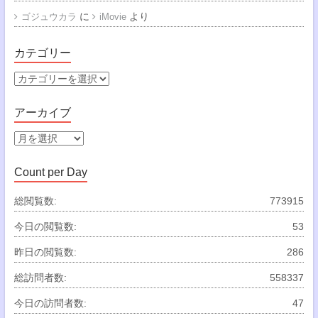
に
より
ゴジュウカラ
iMovie
カテゴリー
カ
テ
ゴ
アーカイブ
リ
ー
ア
ー
カ
Count per Day
イ
ブ
総閲覧数:
773915
今日の閲覧数:
53
昨日の閲覧数:
286
総訪問者数:
558337
今日の訪問者数:
47