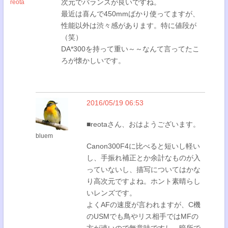
次元でバランスが良いですね。
reota
最近は喜んで450mmばかり使ってますが、
性能以外は渋々感があります。特に値段が
（笑）
DA*300を持って重い～～なんて言ってたこ
ろが懐かしいです。
2016/05/19 06:53
■reotaさん、おはようございます。
bluem
Canon300F4に比べると短いし軽い
し、手振れ補正とか余計なものが入
っていないし、描写についてはかな
り高次元ですよね。ホント素晴らし
いレンズです。
よくAFの速度が言われますが、C機
のUSMでも鳥やリス相手ではMFの
方が速いので無意味ですし、暗所で