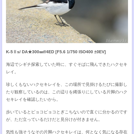
K-5Ⅱs/ DA★300㎜f/4ED [F5.6 1/750 ISO400 ±0EV]
海辺でシギチ探索していた時に、すぐそばに飛んできたハクセキ
レイ。
珍しくもないハクセキレイを、この場所で見掛けるたびに撮影し
たり観察しているのは、この辺りを縄張りにしている片脚のハク
セキレイを確認したいから。
歩いているとピョコピョコとぎこちないので直ぐに分かるのです
が、ただ立っているだけだと見分けが付きません。
気性も強そうなその片脚ハクセキレイは、何となく気になる存在