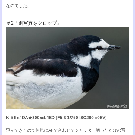
なのでした。
＃2『別写真をクロップ』
K-5Ⅱs/ DA★300㎜f/4ED [F5.6 1/750 ISO280 ±0EV]
飛んできたので何気にAFで合わせてシャッター切っただけの写