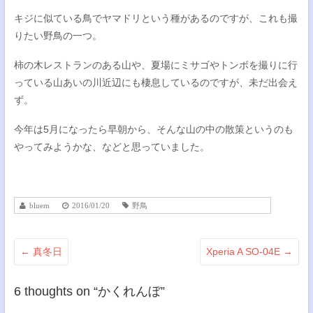
キジに似ている鳥でヤマドリという種があるのですが、これも撮
りたい野鳥の一つ。
柿の木レストランのある山や、夏場にミサゴやトンボを撮りに行
っている山あいの川近辺にも棲息しているのですが、未だ出会え
ず。
今年は5月になったら早朝から、そんな山の中の散策というのも
やってみようかな、などと思っていました。
bluem
2016/01/20
野鳥
←
真冬日
Xperia A SO-04E
→
6 thoughts on “
かくれんぼ
”