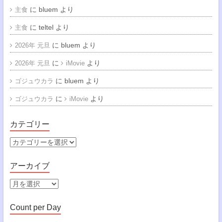
に
bluem
より
主食
に
teltel
より
主食
に
bluem
より
2026年 元旦
に
より
2026年 元旦
iMovie
に
bluem
より
ゴジュウカラ
に
より
ゴジュウカラ
iMovie
カテゴリー
カ
テ
ゴ
アーカイブ
リ
ー
ア
ー
カ
Count per Day
イ