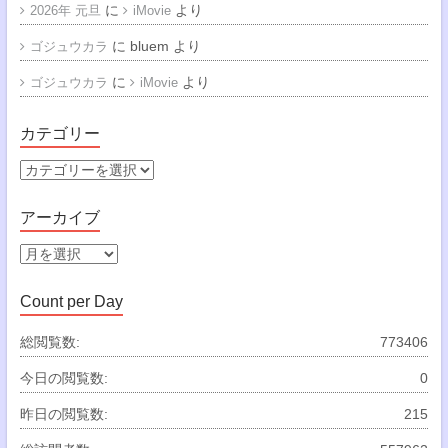
に
より
2026年 元旦
iMovie
に
bluem
より
ゴジュウカラ
に
より
ゴジュウカラ
iMovie
カテゴリー
カ
テ
ゴ
アーカイブ
リ
ー
ア
ー
カ
Count per Day
イ
ブ
総閲覧数:
773406
今日の閲覧数:
0
昨日の閲覧数:
215