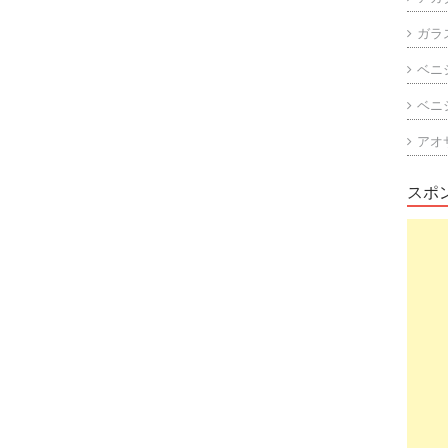
ガラ
ベニ
ベニ
アオ
スポ