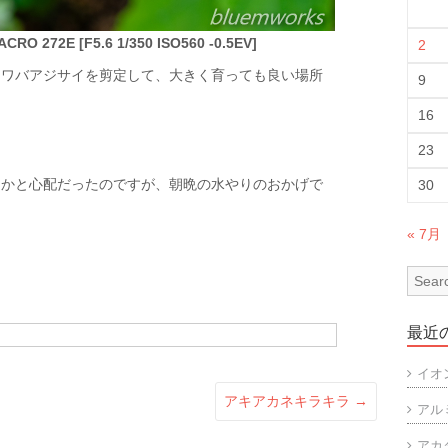
RO 272E [F5.6 1/350 ISO560 -0.5EV]
2
シワバアジサイを剪定して、大きく育っても良い場所
9
16
23
るかと心配だったのですが、朝晩の水やりのおかげで
30
« 7月
最近
イオ
アキアカネキラキラ
→
アル
アカ