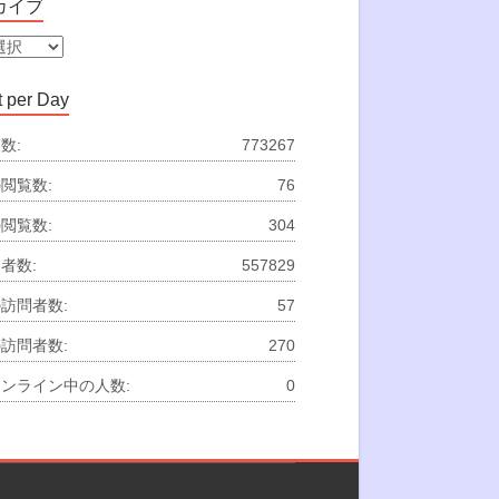
カイブ
 per Day
数:
773267
閲覧数:
76
閲覧数:
304
者数:
557829
訪問者数:
57
訪問者数:
270
ンライン中の人数:
0