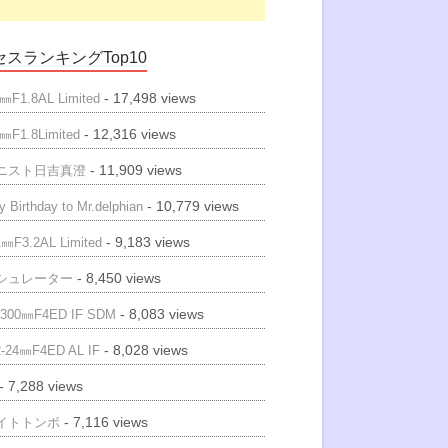
スランキングTop10
- 17,498 views
㎜F1.8AL Limited
- 12,316 views
㎜F1.8Limited
- 11,909 views
ニスト日吉真澄
- 10,779 views
 Birthday to Mr.delphian
- 9,183 views
㎜F3.2AL Limited
- 8,450 views
シュレーター
- 8,083 views
300㎜F4ED IF SDM
- 8,028 views
-24㎜F4ED AL IF
- 7,288 views
- 7,116 views
イトトンボ