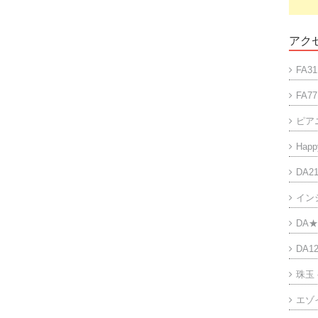
アクセ
FA31
FA77
ピア
Happy
DA21
イン
DA★
DA12
珠玉
エゾ