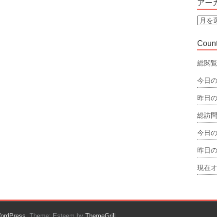
アー
リ
ー
ア
ー
カ
Count
イ
ブ
総閲覧
今日の
昨日の
総訪問
今日の
昨日の
現在オ
ordPress
. Theme: Esteem by
ThemeGrill
.