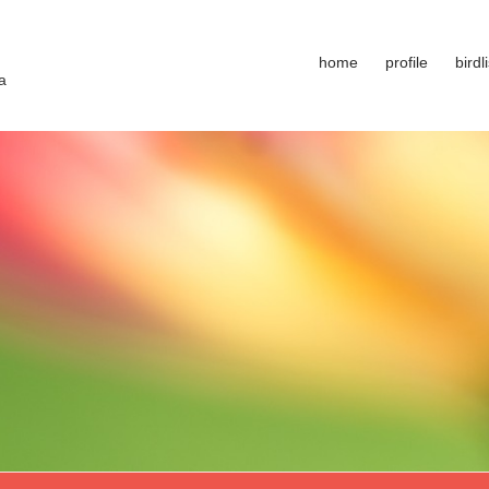
home
profile
birdli
a