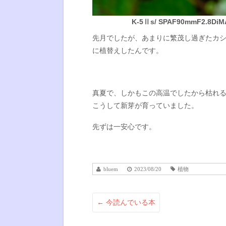
K-5Ⅱs/ SPAF90mmF2.8DiMAC
先月でしたが、あまりに繁茂し過ぎたカ
に植替えしたんです。
真夏で、しかもこの高温でしたから枯れ
こうして新芽が育っていました。
先ずは一安心です。
bluem
2023/08/20
植物
←
今読んでいる本