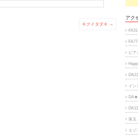
アクセ
キクイタダキ
→
FA31
FA77
ピア
Happy
DA21
イン
DA★
DA12
珠玉
エゾ