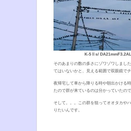
K-5Ⅱs/ DA21mmF3.2AL L
そのあまりの数の多さにゾワゾワしまし
てはいないかと、見える範囲で双眼鏡で
夜帰宅して車から降りる時や朝出かける
たので群が来ているのは分かっていたの
そして。。。この群を狙ってオオタカや
りたいんです。