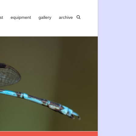
st
equipment
gallery
archive