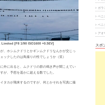
ガラ
ベニ
ベニ
アオ
imited [F8 1/90 ISO1600 +0.5EV]
スポ
たが、ホシムクドリとかギンムクドリなんかが交じっ
チェックしたのは鳥撮りの性でしょうか（笑）
時に外に出ると、ムクドリの群の鳴き声が聞こえてい
ですが、予想を遥かに超える数でした。
ハイタカが飛来するのですが、何とかそれを写真に撮