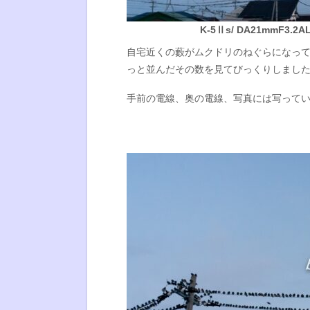
K-5Ⅱs/ DA21mmF3.2AL L
自宅近くの藪がムクドリのねぐらになっ
っと並んだその数を見てびっくりしまし
手前の電線、奥の電線、写真には写って