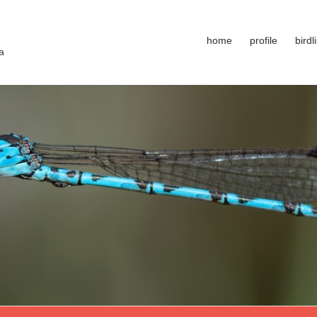
home
profile
birdli
a