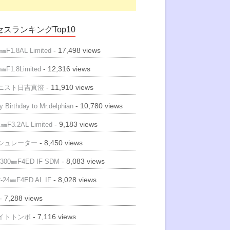
スランキングTop10
- 17,498 views
㎜F1.8AL Limited
- 12,316 views
㎜F1.8Limited
- 11,910 views
ニスト日吉真澄
- 10,780 views
 Birthday to Mr.delphian
- 9,183 views
㎜F3.2AL Limited
- 8,450 views
シュレーター
- 8,083 views
300㎜F4ED IF SDM
- 8,028 views
-24㎜F4ED AL IF
- 7,288 views
- 7,116 views
イトトンボ