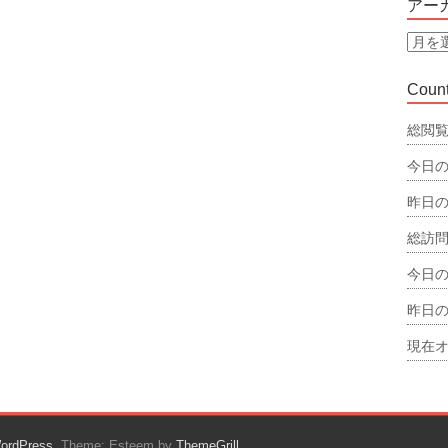
アー
リ
ー
ア
ー
カ
Count
イ
ブ
総閲覧
今日の
昨日の
総訪問
今日の
昨日の
現在オ
ordPress
. Theme: Esteem by
ThemeGrill
.