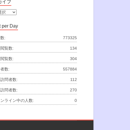
カイブ
 per Day
数:
773325
閲覧数:
134
閲覧数:
304
者数:
557884
訪問者数:
112
訪問者数:
270
ンライン中の人数:
0