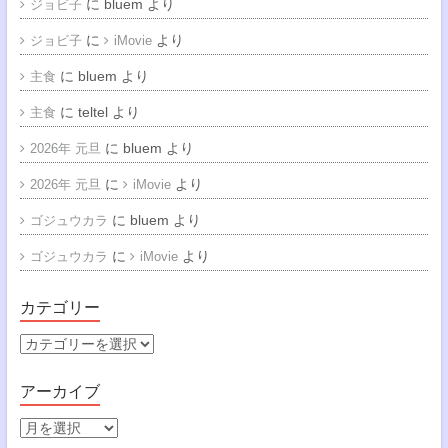
に
bluem
より
ジョビ子
に
より
ジョビ子
iMovie
に
bluem
より
主食
に
teltel
より
主食
に
bluem
より
2026年 元旦
に
より
2026年 元旦
iMovie
に
bluem
より
ゴジュウカラ
に
より
ゴジュウカラ
iMovie
カテゴリー
カ
テ
ゴ
アーカイブ
リ
ー
ア