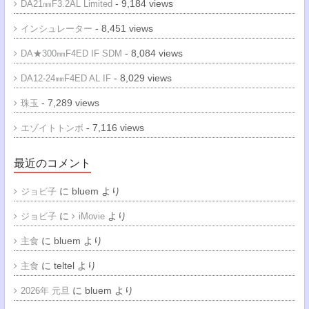
- 9,184 views
DA21㎜F3.2AL Limited
- 8,451 views
インシュレーター
- 8,084 views
DA★300㎜F4ED IF SDM
- 8,029 views
DA12-24㎜F4ED AL IF
- 7,289 views
珠玉
- 7,116 views
エゾイトトンボ
最近のコメント
に
bluem
より
ジョビ子
に
より
ジョビ子
iMovie
に
bluem
より
主食
に
teltel
より
主食
に
bluem
より
2026年 元旦