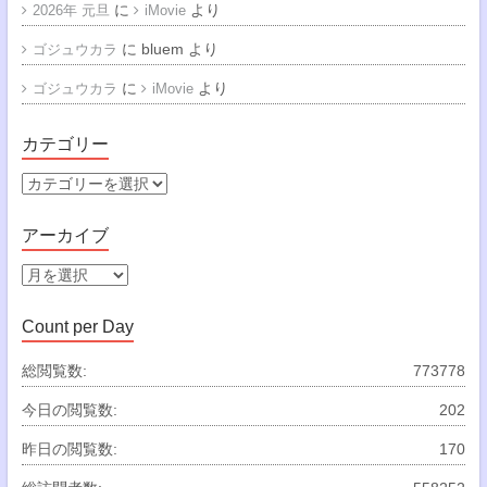
に
より
2026年 元旦
iMovie
に
bluem
より
ゴジュウカラ
に
より
ゴジュウカラ
iMovie
カテゴリー
カ
テ
ゴ
アーカイブ
リ
ー
ア
ー
カ
Count per Day
イ
ブ
総閲覧数:
773778
今日の閲覧数:
202
昨日の閲覧数:
170