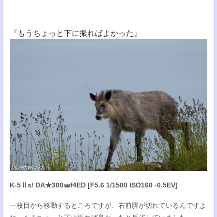
『もうちょっと下に振ればよかった』
K-5Ⅱs/ DA★300㎜f4ED [F5.6 1/1500 ISO160 -0.5EV]
一枚目から移動するところですが、右前脚が切れているんですよ