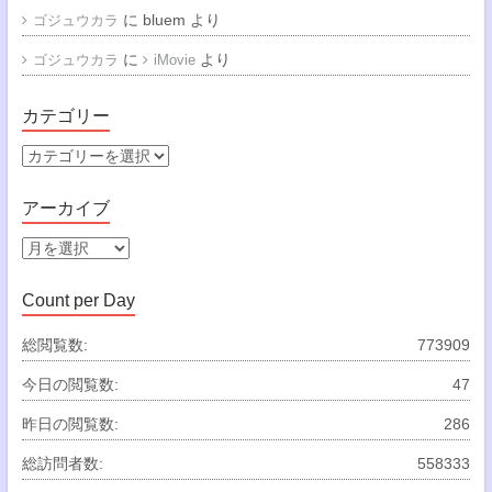
に
bluem
より
ゴジュウカラ
に
より
ゴジュウカラ
iMovie
カテゴリー
カ
テ
ゴ
アーカイブ
リ
ー
ア
ー
カ
Count per Day
イ
ブ
総閲覧数:
773909
今日の閲覧数:
47
昨日の閲覧数:
286
総訪問者数:
558333