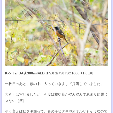
K-5Ⅱs/ DA★300㎜f4ED [F5.6 1/750 ISO1600 +1.0EV]
一枚目のあと、藪の中に入っていきまして採餌していました。
大きくは写せましたが、今度は枝や葉が混み混みであまり綺麗じ
ゃない（笑）
そう言えばヒタキ類って、春のキビタキやオオルリもそうなので