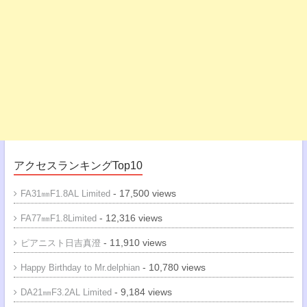
アクセスランキングTop10
- 17,500 views
FA31㎜F1.8AL Limited
- 12,316 views
FA77㎜F1.8Limited
- 11,910 views
ピアニスト日吉真澄
- 10,780 views
Happy Birthday to Mr.delphian
- 9,184 views
DA21㎜F3.2AL Limited