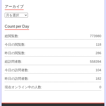
テ
ゴ
アーカイブ
リ
ー
ア
ー
カ
Count per Day
イ
ブ
総閲覧数:
773980
今日の閲覧数:
118
昨日の閲覧数:
286
総訪問者数:
558394
今日の訪問者数:
104
昨日の訪問者数:
182
現在オンライン中の人数:
0