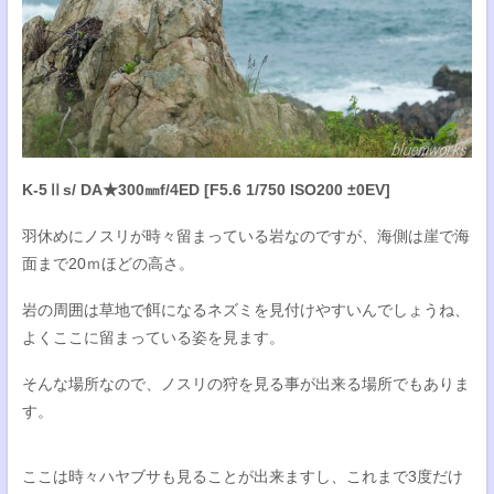
K-5Ⅱs/ DA★300㎜f/4ED [F5.6 1/750 ISO200 ±0EV]
羽休めにノスリが時々留まっている岩なのですが、海側は崖で海
面まで20ｍほどの高さ。
岩の周囲は草地で餌になるネズミを見付けやすいんでしょうね、
よくここに留まっている姿を見ます。
そんな場所なので、ノスリの狩を見る事が出来る場所でもありま
す。
ここは時々ハヤブサも見ることが出来ますし、これまで3度だけ