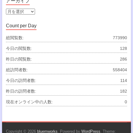
アーカイブ
リ
ー
ア
ー
カ
Count per Day
イ
ブ
総閲覧数:
773990
今日の閲覧数:
128
昨日の閲覧数:
286
総訪問者数:
558404
今日の訪問者数:
114
昨日の訪問者数:
182
現在オンライン中の人数:
0
Copyright © 2026
bluemworks
. Powered by
WordPress
. Theme: