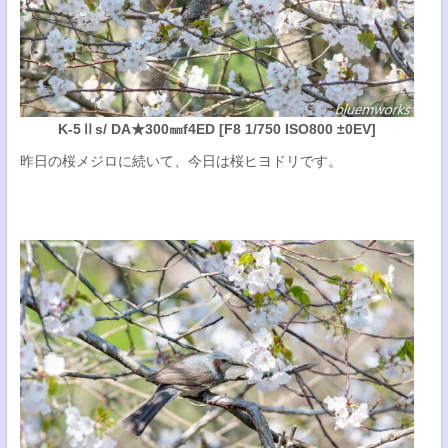
K-5Ⅱs/ DA★300㎜f4ED [F8 1/750 ISO800 ±0EV]
昨日の桜メジロに続いて、今日は桜ヒヨドリです。