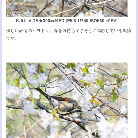
K-5Ⅱs/ DA★300㎜f4ED [F5.6 1/750 ISO560 ±0EV]
優しい表情のヒヨドリ。春を気持ち良さそうに謳歌している風情
です。