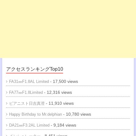
アクセスランキングTop10
- 17,500 views
FA31㎜F1.8AL Limited
- 12,316 views
FA77㎜F1.8Limited
- 11,910 views
ピアニスト日吉真澄
- 10,780 views
Happy Birthday to Mr.delphian
- 9,184 views
DA21㎜F3.2AL Limited