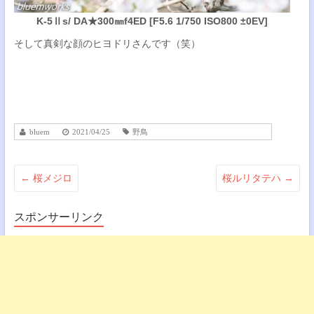
K-5Ⅱs/ DA★300㎜f4ED [F5.6 1/750 ISO800 ±0EV]
そして真剣な顔のヒヨドリさんです（笑）
bluem
2021/04/25
野鳥
←
桜メジロ
桜ルリタテハ
→
スポンサーリンク