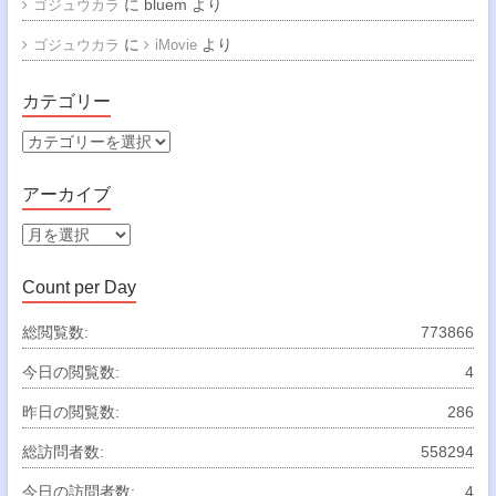
に
bluem
より
ゴジュウカラ
に
より
ゴジュウカラ
iMovie
カテゴリー
カ
テ
ゴ
アーカイブ
リ
ー
ア
ー
カ
Count per Day
イ
ブ
総閲覧数:
773866
今日の閲覧数:
4
昨日の閲覧数:
286
総訪問者数:
558294
今日の訪問者数:
4