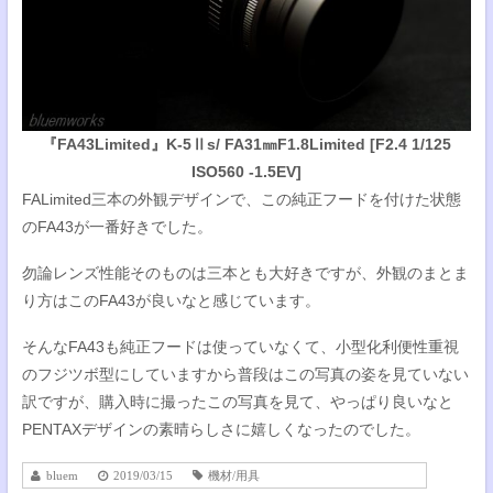
『FA43Limited』K-5Ⅱs/ FA31㎜F1.8Limited [F2.4 1/125
ISO560 -1.5EV]
FALimited三本の外観デザインで、この純正フードを付けた状態
のFA43が一番好きでした。
勿論レンズ性能そのものは三本とも大好きですが、外観のまとま
り方はこのFA43が良いなと感じています。
そんなFA43も純正フードは使っていなくて、小型化利便性重視
のフジツボ型にしていますから普段はこの写真の姿を見ていない
訳ですが、購入時に撮ったこの写真を見て、やっぱり良いなと
PENTAXデザインの素晴らしさに嬉しくなったのでした。
bluem
2019/03/15
機材/用具