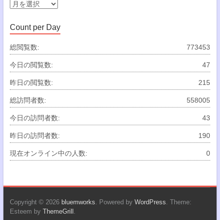
ー
ア
ー
カ
Count per Day
イ
ブ
総閲覧数:
773453
今日の閲覧数:
47
昨日の閲覧数:
215
総訪問者数:
558005
今日の訪問者数:
43
昨日の訪問者数:
190
現在オンライン中の人数:
0
Copyright © 2026
bluemworks
. Powered by
WordPress
. Theme:
Esteem by
ThemeGrill
.