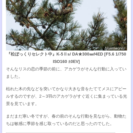
『松ぼっくりセレクト中』K-5Ⅱs/ DA★300㎜f4ED [F5.6 1/750
ISO160 ±0EV]
そんなリスの恋の季節の前に、アカゲラがそんな行動に入ってい
ました。
枯れた木の先などを突いてかなり大きな音をたててメスにアピー
ルするのですが、2～3羽のアカゲラがすぐ近くに集まっている光
景を見ています。
まだまだ寒い冬ですが、春の前のそんな行動を見ながら、動物た
ちは敏感に季節を感じ取っているのだと思ったのでした。