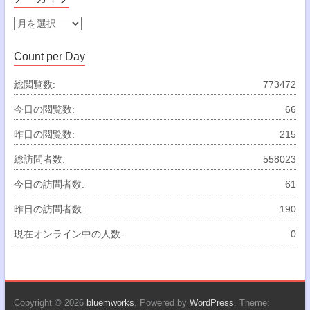
リ
ー
ア
ー
カ
Count per Day
イ
ブ
総閲覧数:
773472
今日の閲覧数:
66
昨日の閲覧数:
215
総訪問者数:
558023
今日の訪問者数:
61
昨日の訪問者数:
190
現在オンライン中の人数:
0
Copyright © 2026
bluemworks
. Powered by
WordPress
. Theme: