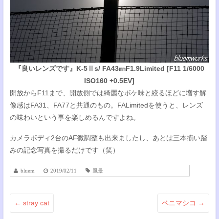
『良いレンズです』K-5Ⅱs/ FA43㎜F1.9Limited [F11 1/6000
ISO160 +0.5EV]
開放からF11まで、開放側では綺麗なボケ味と絞るほどに増す解
像感はFA31、FA77と共通のもの。FALimitedを使うと、レンズ
の味わいという事を楽しめるんですよね。
カメラボディ2台のAF微調整も出来ましたし、あとは三本揃い踏
みの記念写真を撮るだけです（笑）
bluem
2019/02/11
風景
←
stray cat
ベニマシコ
→