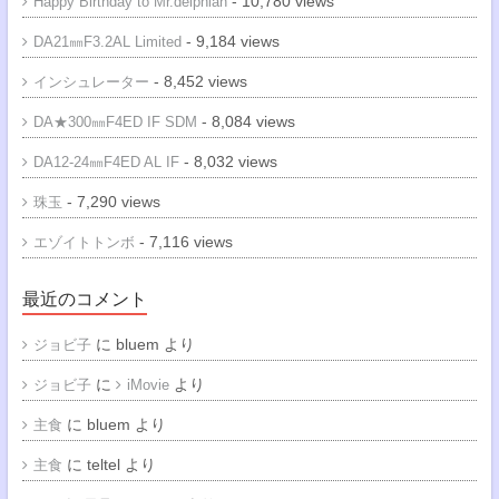
- 10,780 views
Happy Birthday to Mr.delphian
- 9,184 views
DA21㎜F3.2AL Limited
- 8,452 views
インシュレーター
- 8,084 views
DA★300㎜F4ED IF SDM
- 8,032 views
DA12-24㎜F4ED AL IF
- 7,290 views
珠玉
- 7,116 views
エゾイトトンボ
最近のコメント
に
bluem
より
ジョビ子
に
より
ジョビ子
iMovie
に
bluem
より
主食
に
teltel
より
主食