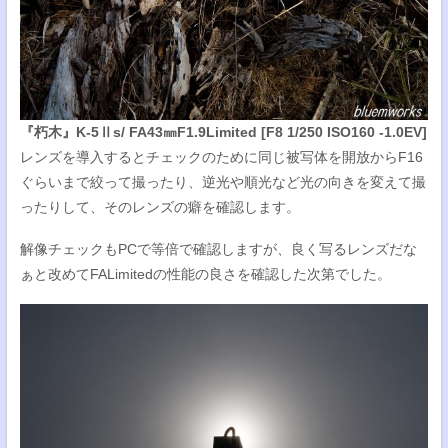
『朽木』K-5Ⅱs/ FA43㎜F1.9Limited [F8 1/250 ISO160 -1.0EV]
レンズを導入するとチェックのために同じ被写体を開放からF16
ぐらいまで絞って撮ったり、逆光や順光など光の向きを変えて撮
ったりして、そのレンズの癖を確認します。
解像チェックもPCで等倍で確認しますが、良く写るレンズだな
ぁと改めてFALimitedの性能の良さを確認した次第でした。