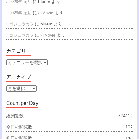
に
bluem
より
2026年 元旦
に
より
2026年 元旦
iMovie
に
bluem
より
ゴジュウカラ
に
より
ゴジュウカラ
iMovie
カテゴリー
カ
テ
ゴ
アーカイブ
リ
ー
ア
ー
カ
Count per Day
イ
ブ
総閲覧数:
774112
今日の閲覧数:
102
昨日の閲覧数:
148