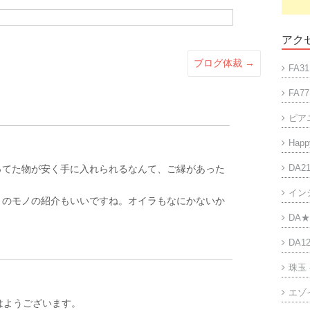
アクセ
ブログ体裁
→
FA31
FA77
ピア
Happy
DA21
ってた物が安く手に入れられるなんて、ご縁があった
イン
リのモノの紹介もいいですね。オイラもなにかないか
DA★
DA12
珠玉
エゾ
はようございます。