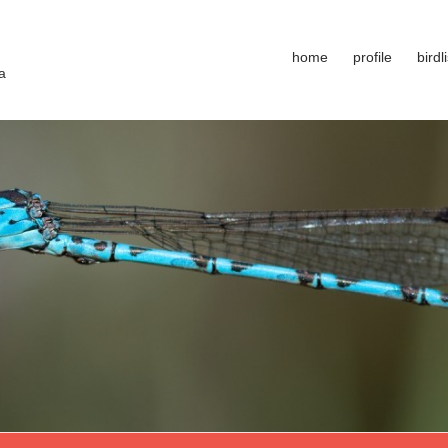
home
profile
birdli
a