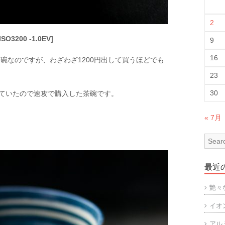
2
ISO3200 -1.0EV]
9
16
碗なのですが、わざわざ1200円出して買うほどでも
23
30
っていたので速攻で購入した茶碗です。
« 7月
最近
艶々
イオ
アル