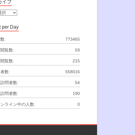
カイブ
 per Day
数:
773465
閲覧数:
59
閲覧数:
215
者数:
558016
訪問者数:
54
訪問者数:
190
ンライン中の人数:
0