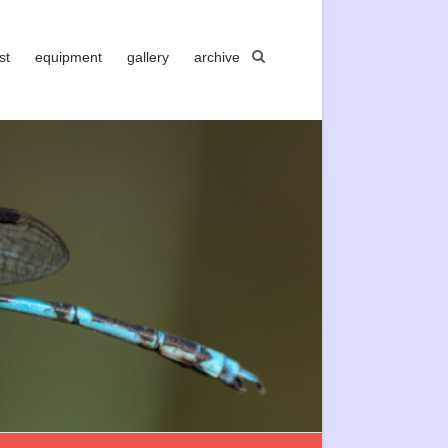
st
equipment
gallery
archive