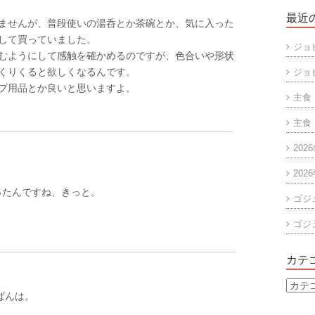
最近
ませんが、普段使いの湯呑とか茶碗とか、気に入った
して買っていました。
ジョ
むようにして感触を確かめるのですが、色合いや形状
くりくると欲しくなるんです。
ジョ
プ用品とか良いと思いますよ。
主食
主食
202
202
あったんですね、きっと。
ゴジ
！
ゴジ
カテ
カ
んばんは。
テ
ゴ