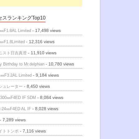
スランキングTop10
- 17,498 views
㎜F1.8AL Limited
- 12,316 views
㎜F1.8Limited
- 11,910 views
ニスト日吉真澄
- 10,780 views
 Birthday to Mr.delphian
- 9,184 views
㎜F3.2AL Limited
- 8,450 views
シュレーター
- 8,084 views
300㎜F4ED IF SDM
- 8,028 views
-24㎜F4ED AL IF
- 7,289 views
- 7,116 views
イトトンボ