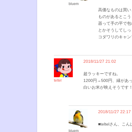
bluem
高価なものは買い
ものがあるとこう
器って手の平で包
とかそうしてしっ
コダワリのキャン
2018/11/27 21:02
超ラッキーですね。
1200円→500円、縁が
teltel
白いお米が映えそうです
2018/11/27 22:17
■teltelさん、こ
bluem