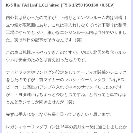
K-5Ⅱs/ FA31㎜F1.8Limited [F5.6 1/250 ISO160 +0.5EV]
内外装は良かったのですが、下廻りとエンジンルーム内は結構目
立つ錆が広範囲にあり、これは手入れしなくてはと下廻りは整備
工場にやってもらい、細かなエンジンルーム内は自分でやりまし
た。実は昨日の記事がそうなんです（笑）
この車は札幌からやってきたのですが、やはり北国の塩化カルシ
ウムは安全のためとは言え困ったものです。
ナビとラジオやワンセグの設定をしてオーディオ関係のチェック
をしたのですが、前マイカーのレガシィツーリングワゴンは6ス
ピーカーに高出力アンプを入れて中々のサウンドだったのです
が、トヨタ純正はちょっと今ひとつですね。と言っても車ではほ
とんどラジオしか聞きませんが（笑）
先ずは手入れをしながら長く乗っていきたいと思います。
レガシィツーリングワゴンは16年の歳月を一緒に過ごしましたか