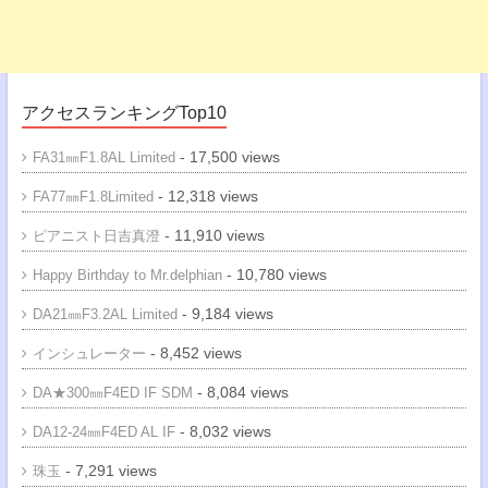
アクセスランキングTop10
- 17,500 views
FA31㎜F1.8AL Limited
- 12,318 views
FA77㎜F1.8Limited
- 11,910 views
ピアニスト日吉真澄
- 10,780 views
Happy Birthday to Mr.delphian
- 9,184 views
DA21㎜F3.2AL Limited
- 8,452 views
インシュレーター
- 8,084 views
DA★300㎜F4ED IF SDM
- 8,032 views
DA12-24㎜F4ED AL IF
- 7,291 views
珠玉