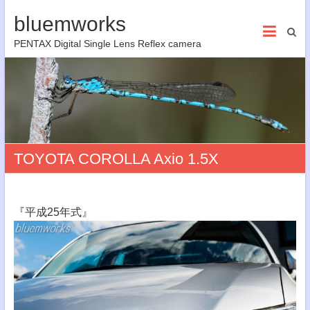
bluemworks
PENTAX Digital Single Lens Reflex camera
TOYOTA COROLLA Axio 1.5X
『平成25年式』