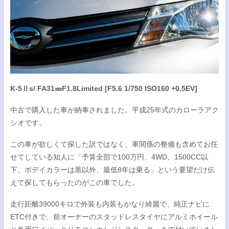
K-5Ⅱs/ FA31㎜F1.8Limited [F5.6 1/750 ISO160 +0.5EV]
中古で購入した車が納車されました。平成25年式のカローラアク
シオです。
この車が欲しくて探した訳ではなく、車関係の整備も含めてお任
せてしている知人に「予算全部で100万円、4WD、1500CC以
下、ボデイカラーは黒以外、最低8年は乗る」という要望だけ伝
えて探してもらったのがこの車でした。
走行距離39000キロで外装も内装もかなり綺麗で、純正ナビに
ETC付きで、前オーナーのスタッドレスタイヤにアルミホイール