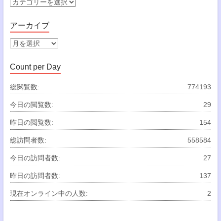
カ
テ
ゴ
アーカイブ
リ
ー
ア
ー
カ
Count per Day
イ
ブ
総閲覧数:
774193
今日の閲覧数:
29
昨日の閲覧数:
154
総訪問者数:
558584
今日の訪問者数:
27
昨日の訪問者数:
137
現在オンライン中の人数:
2