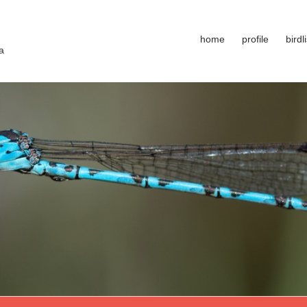
home
profile
birdli
a