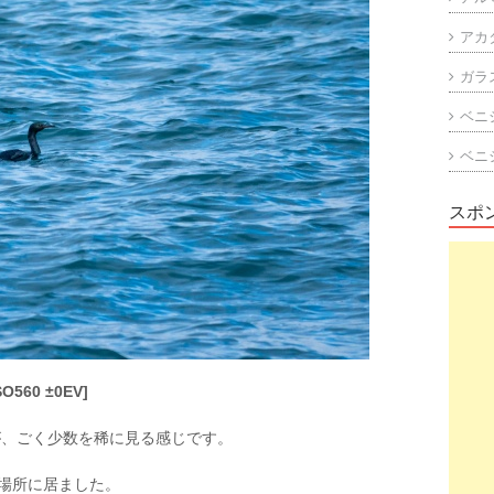
アカ
ガラ
ベニ
ベニ
スポ
SO560 ±0EV]
が、ごく少数を稀に見る感じです。
た場所に居ました。