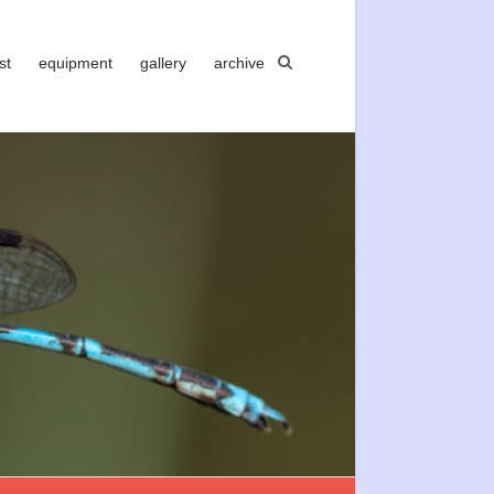
st
equipment
gallery
archive