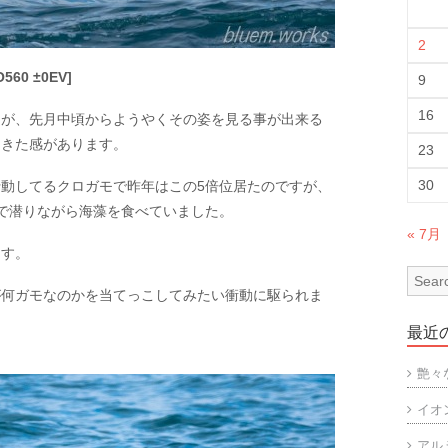
2
O560 ±0EV]
9
16
たが、先月中頃からようやくその姿を見る事が出来る
てきた感があります。
23
30
動してるクロガモで昨年はこの5倍位居たのですが、
で潜りながら海藻を食べていました。
« 7月
ます。
が何ガモなのかを当てっこしてみたい衝動に駆られま
最近
艶々
イオ
アル