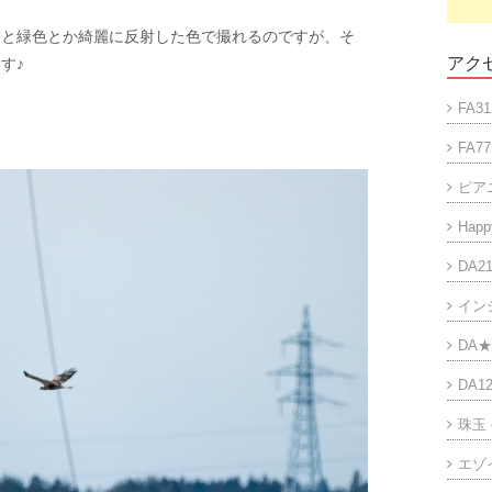
ると緑色とか綺麗に反射した色で撮れるのですが、そ
アクセ
す♪
FA31
FA77
ピア
Happy
DA21
イン
DA★
DA12
珠玉
エゾ