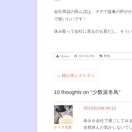
会社周辺の田んぼは、マヂで猛禽の狩が
で狙いたいです！
休み取って会社に居るのも変だし、そう
bluem
2015/02/08
野鳥
←
柿の木レストラン
10 thoughts on “
少数派冬鳥
”
2015/02/08 00:22
休みを会社で過ごしてみ
全然休んだ気がしないで
ナイス兄貴