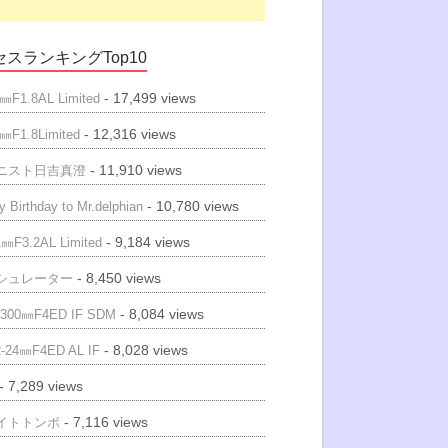
スランキングTop10
- 17,499 views
㎜F1.8AL Limited
- 12,316 views
㎜F1.8Limited
- 11,910 views
ニスト日吉真澄
- 10,780 views
 Birthday to Mr.delphian
- 9,184 views
㎜F3.2AL Limited
- 8,450 views
シュレーター
- 8,084 views
300㎜F4ED IF SDM
- 8,028 views
-24㎜F4ED AL IF
- 7,289 views
- 7,116 views
イトトンボ