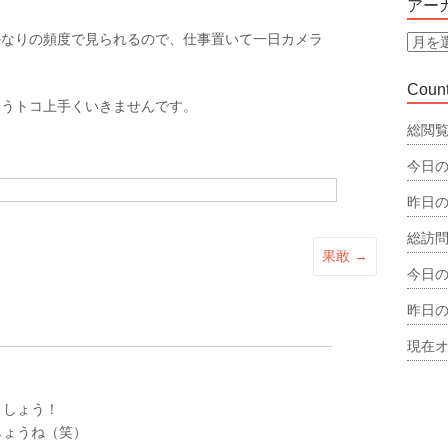
アー
リ
かなりの頻度で見られるので、仕事置いて一日カメラ
ー
ア
ー
カ
Count
イ
いうトコ上手くいきませんです。
ブ
総閲覧
今日の
昨日の
総訪問
果敢
→
今日の
昨日の
現在オ
ましょう！
しょうね（笑）