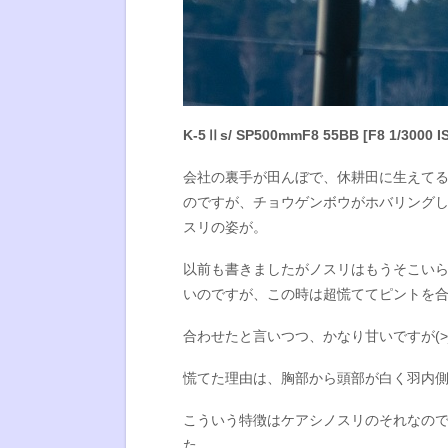
K-5Ⅱs/ SP500mmF8 55BB [F8 1/3000 I
会社の裏手が田んぼで、休耕田に生えて
のですが、チョウゲンボウがホバリング
スリの姿が。
以前も書きましたがノスリはもうそこい
いのですが、この時は超慌ててピントを
合わせたと言いつつ、かなり甘いですが(>_
慌てた理由は、胸部から頭部が白く羽内
こういう特徴はケアシノスリのそれなの
た。