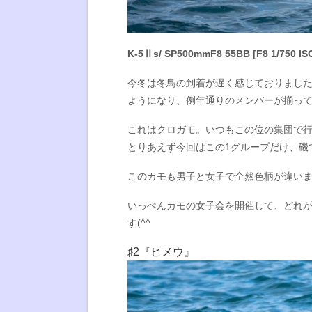
K-5Ⅱs/ SP500mmF8 55BB [F8 1/750 IS
今冬は冬鳥の到着が遅く感じておりまし
ようになり、例年通りのメンバーが揃っ
これはクロガモ。いつもこの位の集団で行
とりあえず今回はこの1グループだけ、磯
このカモも男子と女子で全然色柄が違い
いっぺんカモの女子会を開催して、どれ
す(^^
♯2『ヒメウ』