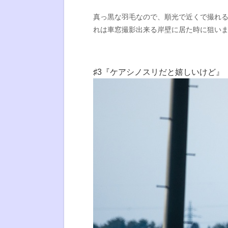
真っ黒な羽毛なので、順光で近くで撮れ
れは車窓撮影出来る岸壁に居た時に狙いま
♯3『ケアシノスリだと嬉しいけど』