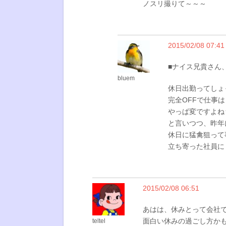
ノスリ撮りて～～～
2015/02/08 07:41
■ナイス兄貴さん、
bluem
休日出勤ってしょ
完全OFFで仕事
やっぱ変ですよね
と言いつつ、昨年
休日に猛禽狙って
立ち寄った社員に
2015/02/08 06:51
あはは、休みとって会社
面白い休みの過ごし方か
teltel