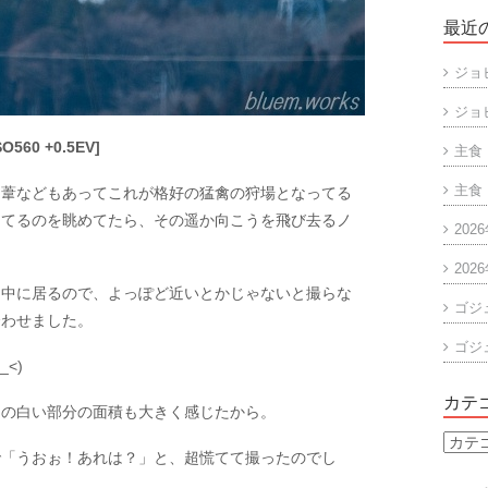
最近
ジョ
ジョ
SO560 +0.5EV]
主食
主食
る葦などもあってこれが格好の猛禽の狩場となってる
してるのを眺めてたら、その遥か向こうを飛び去るノ
202
202
ら中に居るので、よっぽど近いとかじゃないと撮らな
ゴジ
合わせました。
ゴジ
<)
カテ
側の白い部分の面積も大きく感じたから。
カ
で「うおぉ！あれは？」と、超慌てて撮ったのでし
テ
ゴ