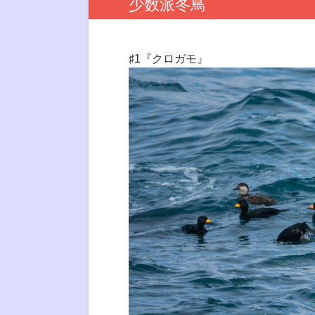
少数派冬鳥
♯1『クロガモ』