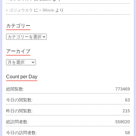
に
より
ゴジュウカラ
iMovie
カテゴリー
カ
テ
ゴ
アーカイブ
リ
ー
ア
ー
カ
Count per Day
イ
ブ
総閲覧数:
773469
今日の閲覧数:
63
昨日の閲覧数:
215
総訪問者数:
558020
今日の訪問者数:
58