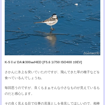
K-5Ⅱs/ DA★300㎜f4ED [F5.6 1/750 ISO400 ±0EV]
さかんに氷上を突いていたのですが、飛んできた草の種子などを
食べているんでしょうね。
毎回思うのですが、良くもまぁそんな小さなものが見えているも
のだと感心します。
その良く見える目で仕事の見落としを発見してほしいので、相棒