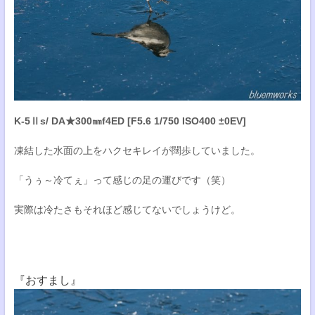
K-5Ⅱs/ DA★300㎜f4ED [F5.6 1/750 ISO400 ±0EV]
凍結した水面の上をハクセキレイが闊歩していました。
「うぅ～冷てぇ」って感じの足の運びです（笑）
実際は冷たさもそれほど感じてないでしょうけど。
『おすまし』