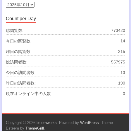
ー
ア
ー
カ
Count per Day
イ
ブ
総閲覧数:
773420
今日の閲覧数:
14
昨日の閲覧数:
215
総訪問者数:
557975
今日の訪問者数:
13
昨日の訪問者数:
190
現在オンライン中の人数:
0
Copyright © 2026
bluemworks
. Powered by
WordPress
. Theme:
Esteem by
ThemeGrill
.