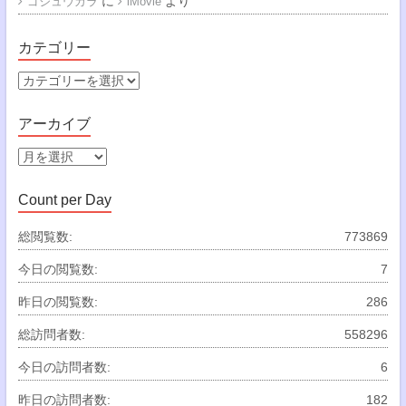
に
より
ゴジュウカラ
iMovie
カテゴリー
カ
テ
ゴ
アーカイブ
リ
ー
ア
ー
カ
Count per Day
イ
ブ
総閲覧数:
773869
今日の閲覧数:
7
昨日の閲覧数:
286
総訪問者数:
558296
今日の訪問者数:
6
昨日の訪問者数:
182