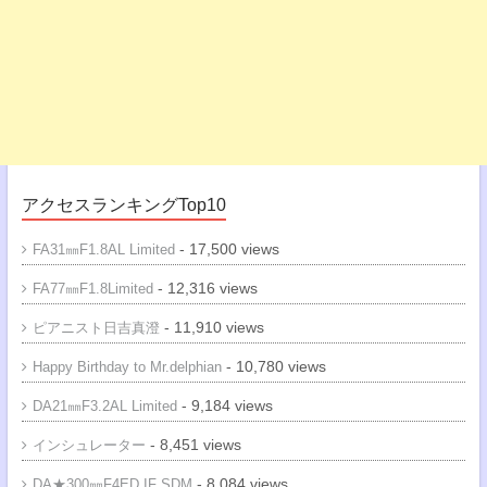
アクセスランキングTop10
- 17,500 views
FA31㎜F1.8AL Limited
- 12,316 views
FA77㎜F1.8Limited
- 11,910 views
ピアニスト日吉真澄
- 10,780 views
Happy Birthday to Mr.delphian
- 9,184 views
DA21㎜F3.2AL Limited
- 8,451 views
インシュレーター
- 8,084 views
DA★300㎜F4ED IF SDM