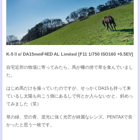
K-5Ⅱs/ DA15mmF4ED AL Limited [F11 1/750 ISO160 +0.5EV]
自宅近所の牧場に寄ってみたら、馬が柵の傍で草を食んでいまし
た。
はじめ馬だけを撮っていたのですが、せっかくDA15も持って来
ているし太陽も向こう側にあるしで何とか入らないかと、斜めっ
てみました（笑）
草の緑、空の青、逆光に強く光芒が綺麗なレンズ。PENTAXで良
かったと思う一枚です。