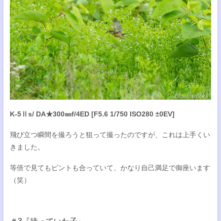
K-5Ⅱs/ DA★300㎜f/4ED [F5.6 1/750 ISO280 ±0EV]
飛び立つ瞬間を撮ろうと狙って撮ったのですが、これは上手くい
きました。
等倍で見てもピントも合っていて、かなり自己満足で御座います
（笑）