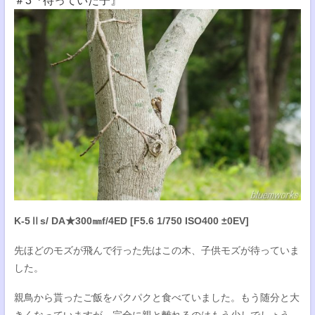
＃3『待っていた子』
K-5Ⅱs/ DA★300㎜f/4ED [F5.6 1/750 ISO400 ±0EV]
先ほどのモズが飛んで行った先はこの木、子供モズが待っていま
した。
親鳥から貰ったご飯をパクパクと食べていました。もう随分と大
きくなっていますが、完全に親と離れるのはもう少しでしょう