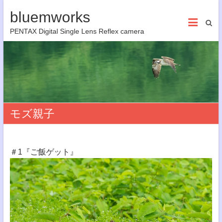
bluemworks
PENTAX Digital Single Lens Reflex camera
モズ親子
＃1『ご飯ゲット』