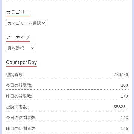
カテゴリー
カ
テ
ゴ
アーカイブ
リ
ー
ア
ー
カ
Count per Day
イ
ブ
総閲覧数:
773776
今日の閲覧数:
200
昨日の閲覧数:
170
総訪問者数:
558251
今日の訪問者数:
143
昨日の訪問者数:
146