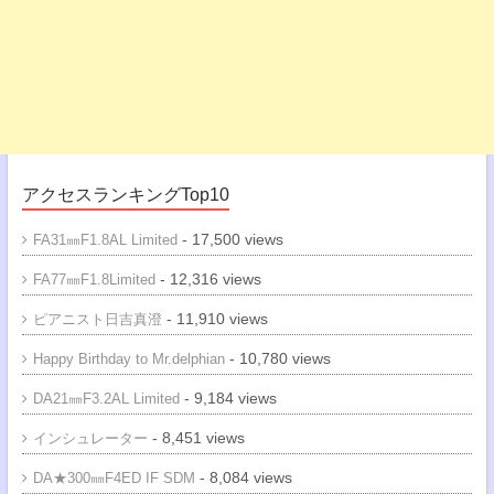
アクセスランキングTop10
- 17,500 views
FA31㎜F1.8AL Limited
- 12,316 views
FA77㎜F1.8Limited
- 11,910 views
ピアニスト日吉真澄
- 10,780 views
Happy Birthday to Mr.delphian
- 9,184 views
DA21㎜F3.2AL Limited
- 8,451 views
インシュレーター
- 8,084 views
DA★300㎜F4ED IF SDM