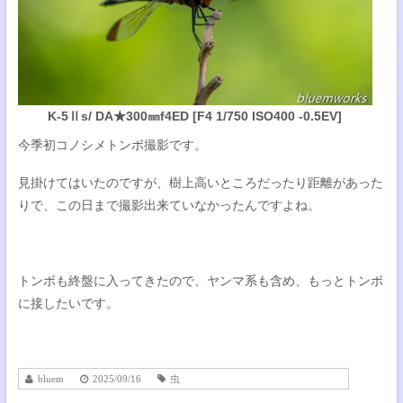
K-5Ⅱs/ DA★300㎜f4ED [F4 1/750 ISO400 -0.5EV]
今季初コノシメトンボ撮影です。
見掛けてはいたのですが、樹上高いところだったり距離があった
りで、この日まで撮影出来ていなかったんですよね。
トンボも終盤に入ってきたので、ヤンマ系も含め、もっとトンボ
に接したいです。
bluem
2025/09/16
虫