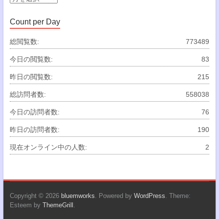
ー
カ
Count per Day
イ
ブ
総閲覧数:
773489
今日の閲覧数:
83
昨日の閲覧数:
215
総訪問者数:
558038
今日の訪問者数:
76
昨日の訪問者数:
190
現在オンライン中の人数:
2
Copyright © 2026
bluemworks
. Powered by
WordPress
. Theme:
Esteem by
ThemeGrill
.