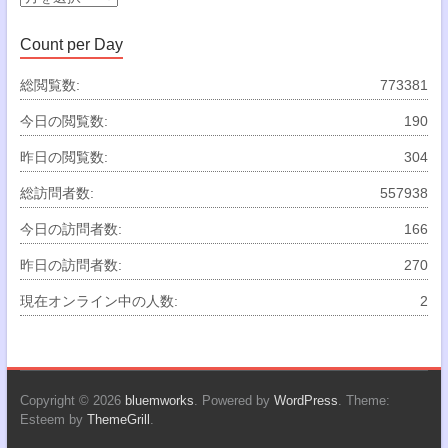
ー
カ
Count per Day
イ
ブ
総閲覧数:
773381
今日の閲覧数:
190
昨日の閲覧数:
304
総訪問者数:
557938
今日の訪問者数:
166
昨日の訪問者数:
270
現在オンライン中の人数:
2
Copyright © 2026
bluemworks
. Powered by
WordPress
. Theme:
Esteem by
ThemeGrill
.