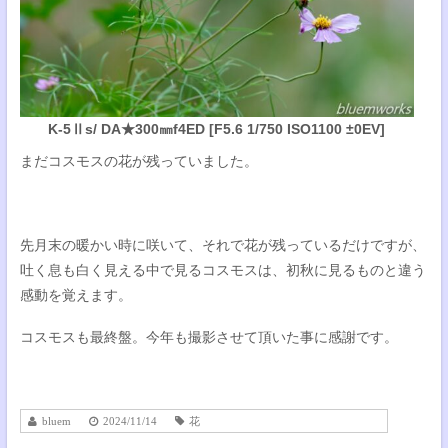
K-5Ⅱs/ DA★300㎜f4ED [F5.6 1/750 ISO1100 ±0EV]
まだコスモスの花が残っていました。
先月末の暖かい時に咲いて、それで花が残っているだけですが、
吐く息も白く見える中で見るコスモスは、初秋に見るものと違う
感動を覚えます。
コスモスも最終盤。今年も撮影させて頂いた事に感謝です。
bluem
2024/11/14
花