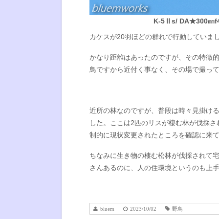
K-5Ⅱs/ DA★300㎜f4E
カケスが20羽ほどの群れで行動していま
かなり距離はあったのですが、その特徴
鳥ですから近付く事なく、その場で撮っ
近所の林なのですが、普段は時々見掛け
した。ここは2匹のリスが棲む林が伐採さ
制的に現状変更されたところを確認に来
ちなみに生き物の棲む松林が伐採されて
さんあるのに、人の住環境というのも上
bluem
2023/10/02
野鳥