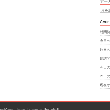
アー
リ
ー
ア
ー
カ
Count
イ
ブ
総閲覧
今日の
昨日の
総訪問
今日の
昨日の
現在オ
ordPress
. Theme: Esteem by
ThemeGrill
.