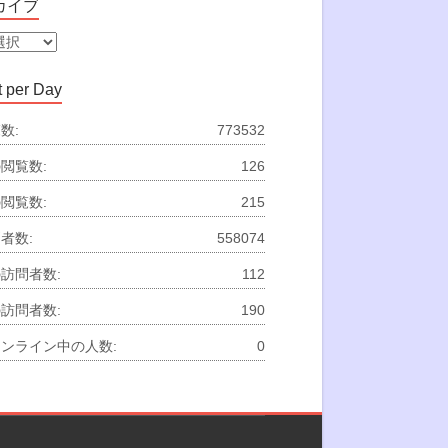
カイブ
 per Day
数:
773532
閲覧数:
126
閲覧数:
215
者数:
558074
訪問者数:
112
訪問者数:
190
ンライン中の人数:
0