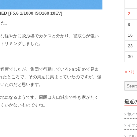
D [F5.6 1/1000 ISO160 ±0EV]
2
した。
9
16
的な軽やかに飛ぶ姿でカケスと分かり、警戒心が強い
てトリミングしました。
23
30
る程度でしたが、集団で行動しているのは初めて見ま
« 7月
れたところで、その周辺に集まっていたのですが、強
ていたのだと思います。
宅地になるようです。周囲は人口減少で空き家がたく
最近
手くいかないものですね。
艶々
イオ
アル