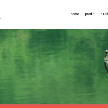
home
profile
birdli
a