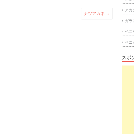
アカ
ナツアカネ
→
ガラ
ベニ
ベニ
スポ