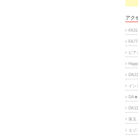
アクセ
FA31
FA77
ピア
Happy
DA21
イン
DA★
DA12
珠玉
エゾ