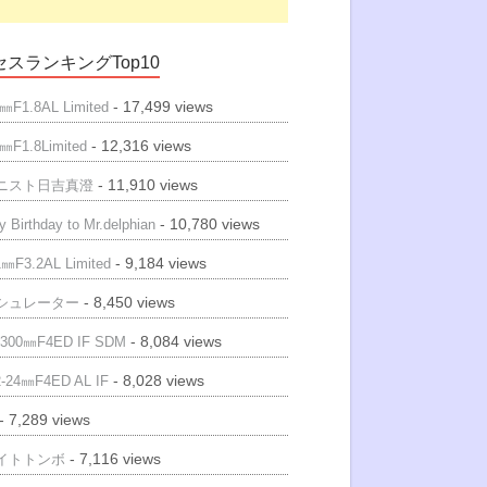
スランキングTop10
- 17,499 views
㎜F1.8AL Limited
- 12,316 views
㎜F1.8Limited
- 11,910 views
ニスト日吉真澄
- 10,780 views
 Birthday to Mr.delphian
- 9,184 views
㎜F3.2AL Limited
- 8,450 views
シュレーター
- 8,084 views
300㎜F4ED IF SDM
- 8,028 views
-24㎜F4ED AL IF
- 7,289 views
- 7,116 views
イトトンボ