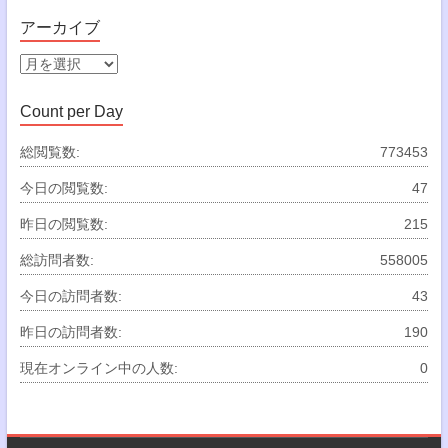
テ
ゴ
アーカイブ
リ
ー
ア
ー
カ
Count per Day
イ
ブ
総閲覧数:
773453
今日の閲覧数:
47
昨日の閲覧数:
215
総訪問者数:
558005
今日の訪問者数:
43
昨日の訪問者数:
190
現在オンライン中の人数:
0