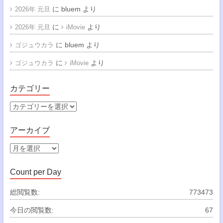
に
bluem
より
2026年 元旦
に
より
2026年 元旦
iMovie
に
bluem
より
ゴジュウカラ
に
より
ゴジュウカラ
iMovie
カテゴリー
カ
テ
ゴ
アーカイブ
リ
ー
ア
ー
カ
Count per Day
イ
ブ
総閲覧数:
773473
今日の閲覧数:
67