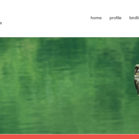
home
profile
birdli
a