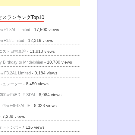
スランキングTop10
- 17,500 views
㎜F1.8AL Limited
- 12,316 views
㎜F1.8Limited
- 11,910 views
ニスト日吉真澄
- 10,780 views
 Birthday to Mr.delphian
- 9,184 views
㎜F3.2AL Limited
- 8,450 views
シュレーター
- 8,084 views
300㎜F4ED IF SDM
- 8,028 views
-24㎜F4ED AL IF
- 7,289 views
- 7,116 views
イトトンボ