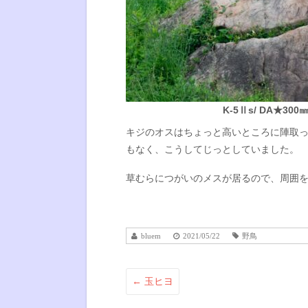
K-5Ⅱs/ DA★300㎜f
キジのオスはちょっと高いところに陣取
もなく、こうしてじっとしていました。
草むらにつがいのメスが居るので、周囲
bluem
2021/05/22
野鳥
←
玉ヒヨ