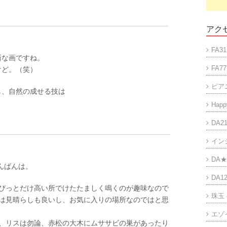
アクセ
FA31
新な画ですね。
FA77
けど。（笑）
ピア
し、自然の成せる技は
Happy
DA21
イン
DA★
こんばんは。
DA12
びっとだけ高い所でけたたましく鳴くのが趣味なので
珠玉
は見晴らしも良いし、お気に入りの場所なのではと思
エゾ
、リスは勿論、赤松の大木にムササビの巣があったり