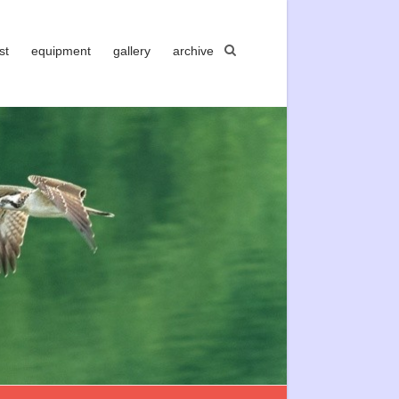
st
equipment
gallery
archive