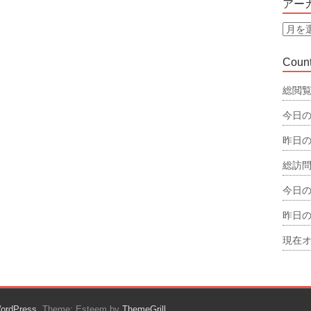
アー
リ
ー
ア
ー
カ
Count
イ
ブ
総閲覧
今日の
昨日の
総訪問
今日の
昨日の
現在オ
ordPress
. Theme: Esteem by
ThemeGrill
.