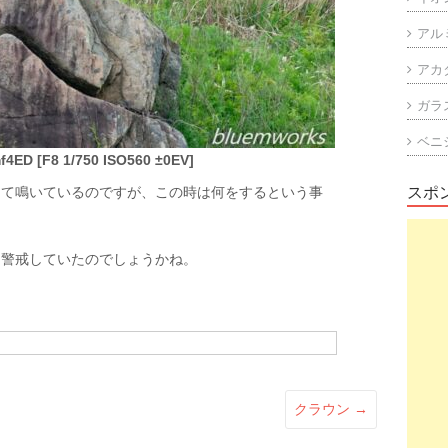
アル
アカ
ガラ
ベニ
4ED [F8 1/750 ISO560 ±0EV]
って鳴いているのですが、この時は何をするという事
スポ
を警戒していたのでしょうかね。
クラウン
→