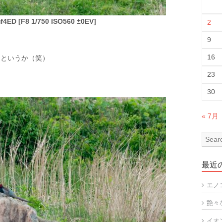
4ED [F8 1/750 ISO560 ±0EV]
2
9
16
るというか（笑）
23
30
« 7月
最近
エノ
艶々
イオ