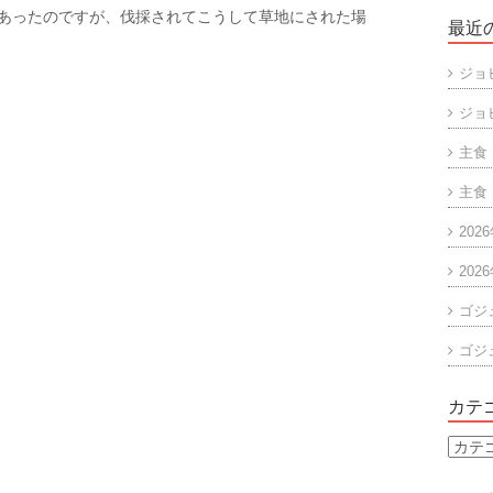
あったのですが、伐採されてこうして草地にされた場
最近
ジョ
ジョ
主食
主食
202
202
ゴジ
ゴジ
カテ
カ
テ
ゴ