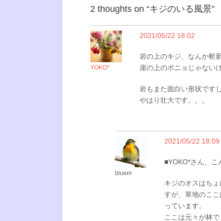
2 thoughts on “
キジのいる風景
”
2021/05/22 18:02
岩の上のキジ、なんか斬
崖の上のポニョじゃない
YOKO*
岩もまた面白い形状です
やはり壮大です。。。
2021/05/22 18:09
■YOKO*さん、
bluem
キジのオスはちょ
すが、草地のここ
っています。
ここは元々が林で