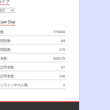
カイブ
 per Day
数:
773660
閲覧数:
84
閲覧数:
170
者数:
558175
訪問者数:
67
訪問者数:
146
ンライン中の人数:
1