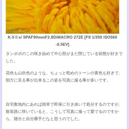
K-5Ⅱs/ SPAF90mmF2.8DiMACRO 272E [F8 1/350 ISO560
-0.5EV]
タンポポのこの咲き始めて中心部がまだ閉じている状態が好きで
した。
花色も山吹色のような、ちょっと暗めのトーンの黄色も好きで、
朝方に見る事が出来るこの姿を写真に撮る事が多いです。
自宅敷地内にあれば雑草で即座に引き抜いて処分するのですが、
散策路に咲いていると、こうして写真に撮って愛でるのですか
ら、随分と自分勝手だなと思うのでした。