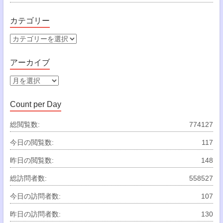
カテゴリー
カ
テ
ゴ
アーカイブ
リ
ー
ア
ー
カ
Count per Day
イ
ブ
総閲覧数:
774127
今日の閲覧数:
117
昨日の閲覧数:
148
総訪問者数:
558527
今日の訪問者数:
107
昨日の訪問者数:
130