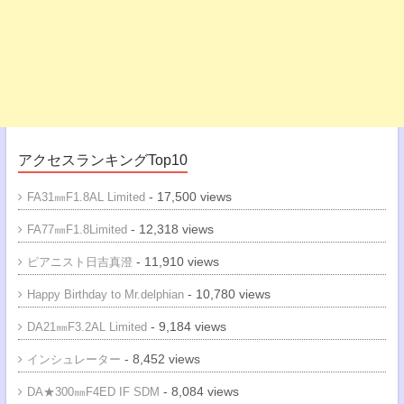
アクセスランキングTop10
- 17,500 views
FA31㎜F1.8AL Limited
- 12,318 views
FA77㎜F1.8Limited
- 11,910 views
ピアニスト日吉真澄
- 10,780 views
Happy Birthday to Mr.delphian
- 9,184 views
DA21㎜F3.2AL Limited
- 8,452 views
インシュレーター
- 8,084 views
DA★300㎜F4ED IF SDM