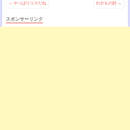
←
やっぱりリスだね
わがもの顔
→
スポンサーリンク