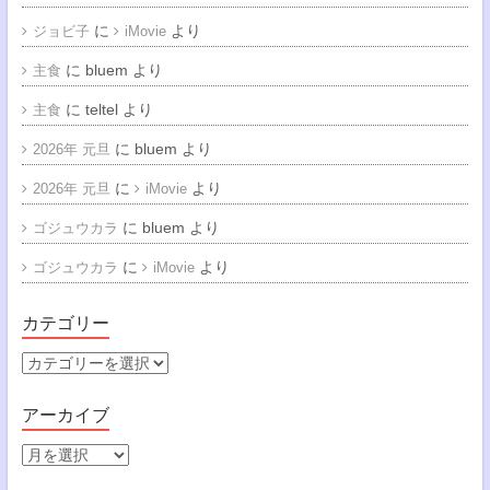
に
より
ジョビ子
iMovie
に
bluem
より
主食
に
teltel
より
主食
に
bluem
より
2026年 元旦
に
より
2026年 元旦
iMovie
に
bluem
より
ゴジュウカラ
に
より
ゴジュウカラ
iMovie
カテゴリー
カ
テ
ゴ
アーカイブ
リ
ー
ア
ー