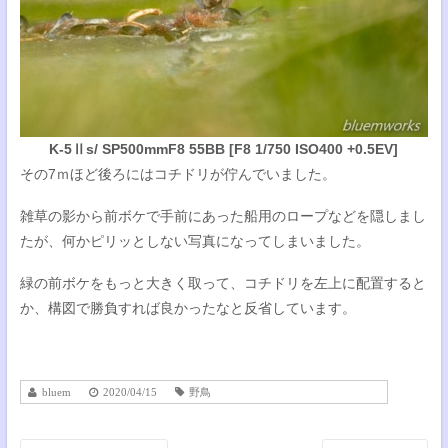
K-5Ⅱs/ SP500mmF8 55BB [F8 1/750 ISO400 +0.5EV]
その7ｍほど後ろにはコチドリが佇んでいました。
雑草の影から前ボケで手前にあった船用のロープなどを隠しまし
たが、何かピリッとしない写真になってしまいました。
緑の前ボケをもっと大きく取って、コチドリを左上に配置すると
か、構図で勝負すれば良かったなと反省しています。
bluem
2020/04/15
野鳥