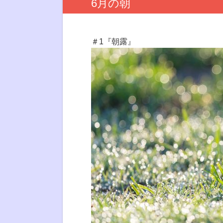
6月の朝
＃1『朝露』